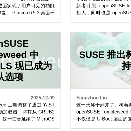
层面实现了用户可见的功能
新者计划（openSUSE Innova
Plasma 6.5.3 桌面环
起人，同时也是 openS
.08.3 应用套件聚焦于 KDE 桌
者社区成员，我始终致
化与细节打磨；GNOME
openSUSE Linux 
畅的会话运行表现、更少的程序
经网络处理单元（NPU）
..
nSUSE
赖专用图形处理...
eweed 中
SUSE 推出
BLS 现已成为
认选项
2025-12-09
Fangzhou Liu
eweed 近期调整了通过 YaST
这一天终于到来了。树莓派
加载器，将其从 GRUB2
openSUSE Tumblew
。 这一变更延续了 MicroOS
不仅仅是 U-Boot 层
采用兼容启动加载器规范的
得益于多方的辛勤付出——包