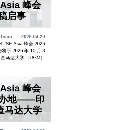
.Asia 峰会
征稿启事
 Team
2026-04-29
E.Asia 峰会 2026
2026 年 10 月 3
加查马达大学（UGM）
心（TILC）举行。更
方渠道及新闻门户。
委员会诚邀各界演讲者分享您
识、经...
.Asia 峰会
举办地——印
查马达大学