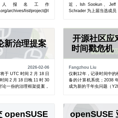
人报名工作
近，Ish Sookun、Jeff 
.org/archives/list/project@l
Schrader 为上届当选成
thread/MVYPHOGGKS3EPP
们对他们进行了专访，并提出
74WPB/)，投票环节定于 3
事会主要负责什么工作？ J
会员数据库...
责领导 openSUSE 
但实际工作...
开源社区应对 
论新治理提案
时间戳危机（
2026-02-06
Fangzhou Liu
将于 UTC 时间 2 月 18 日
仅剩12年，记录时间中的
间 2 月 18 日晚 11 时 30
备的计算机系统；2038 
讨论一份的治理框架提案，
成为新的千年虫问题（Y2
的决策流程更清晰。 本次会
们正致力于创建可行的警告
si 频道参与，会议召开前，项
误日期逻辑的问题，在计
提案草案，其中概述了项目
的更为常见。openSUS
理模式...
openSUSE
具链改进和社区协作，
openSUS
题，以确保软件系统在 203.