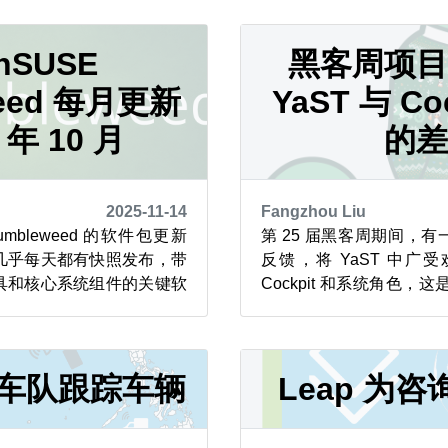
所使用的 systemd-boot
团队、树莓派、Ideas on B
项目提供的一款体积小巧且运行高
的众多工程师，以及 Linux
nSUSE
护者，还有许多...
黑客周项
weed 每月更新
YaST 与 Co
5 年 10 月
的
2025-11-14
Fangzhou Liu
Tumbleweed 的软件包更新
第 25 届黑客周期间，
几乎每天都有快照发布，带
反馈，将 YaST 中广
具和核心系统组件的关键软
Cockpit 和系统角色，这
.08.2 和 Plasma 6.5 对
Leap 16.0 中 YaS
化，提升了性能、可访问性和
步。 这个名为《将 YAST 的
 49.1 则通过改进会话处理
系统角色》（Bring to Cockpit
体验...
助力车队跟踪车辆
Leap 为