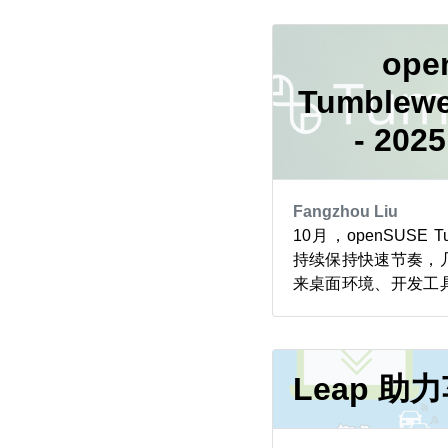
启动加载器。MicroOS 
是由 systemd 
效的启动...
ope
Tumble
- 202
Fangzhou Liu
10月，openSUSE 
持续保持快速节奏，
来桌面环境、开发工
件升级。 KDE Gear 25
KDE 桌面进行了优
稳定性；而 GNOME
和输入可靠性优化了用户
Leap 