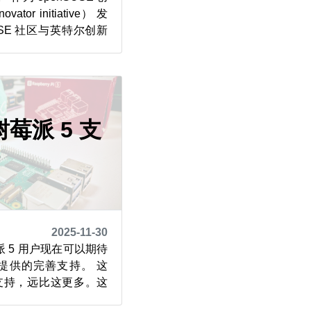
tor initiative） 发
USE 社区与英特尔创新
力于将前沿技术带到
发行版的全系列版本。 随着神
设备的问世，在无需依
树莓派 5 支
持
2025-11-30
 5 用户现在可以期待
eed 提供的完善支持。 这
面的支持，远比这更多。这
括 SUSE 硬件适配