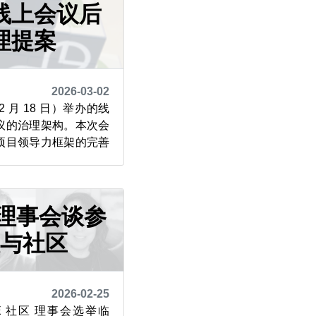
阿里巴巴 Qw...
线上会议后
理提案
2026-03-02
2 月 18 日）举办的线
议的治理架构。本次会
项目领导力框架的完善
，参会者审议了项目治
包含技术指导委员会、
设施团队代表以及理事
ab 平台，被设计为一份
E 理事会谈参
理与社区
2026-02-25
USE 社区 理事会选举临