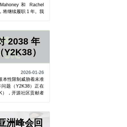
Mahoney 和 Rachel
员，将继续履职 1 年。我
了一些问题。 1. 理
eff 纸面上，理事会负
项目。这听上去职责重大，
2038 年
Y2K38）
2026-01-26
根本性限制威胁着未准
年问题（Y2K38）正在
K），开源社区贡献者
机制。 这种被称为错
算机系统中比人们想象
E 正在通过早期测试、工
积极识别并修复此类问
E 亚洲峰会回
..