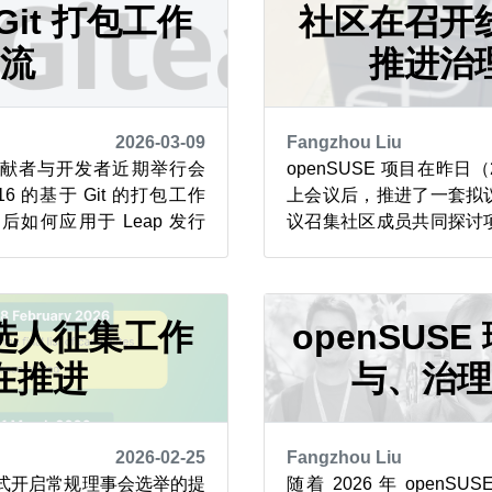
-clien...
Git 打包工作
益重要的作用。 该模型是基于
社区在召开
流
推进治
2026-03-09
Fangzhou Liu
目的贡献者与开发者近期举行会
openSUSE 项目在昨日（
16 的基于 Git 的打包工作
上会议后，推进了一套拟
如何应用于 Leap 发行
议召集社区成员共同探讨
bleweed 仍需做一些工作
方向。 此次会议成效显著
流以 Gitea 作为界面平
理机构的草案提案，其中
透明、以软件包为中心的方
社区与营销委员会、基础
策包括：采用 Git ...
选人征集工作
会。 该提案托管在 GitL
openSUS
动态文档，欢迎社区通...
在推进
与、治
2026-02-25
Fangzhou Liu
已正式开启常规理事会选举的提
随着 2026 年 openS