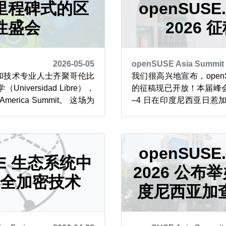
..
里程碑式的区
15.0...
openSUSE
性盛会
2026 
2026-05-05
openSUSE Asia Summit
生和技术专业人士齐聚哥伦比
我们很高兴地宣布，openSUS
iversidad Libre），
的征稿现已开放！本届峰会将于 
America Summit。 这场为
–4 日在印度尼西亚日惹
校园举行，于 5 月 1 日
职业学院的教学产业学习中
吁在该地区进一步推广开源
多详情请关注我们的官
Capture the Flag）
openSUSE.Asia 
对 openSUSE 及开源的知
openSUSE
SE 生态系统中
2026 公布
全加密技术
度尼西亚加