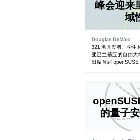
题。横跨 x86_64、aa.
峰会迎来
域
Douglas DeMaio
321 名开发者、学
亚巴兰基亚的自由大学（Un
出席首届 openSUSE 
期两天的活动在自由大学
落下帷幕，与会者呼
文化与贡献精神。 夺旗赛（
为峰会增添了实战...
openSU
的量子安