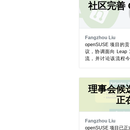
更容易上手。 这款 cockpit
社区完善 
Fangzhou Liu
openSUSE 项
议，协调面向 Leap 
流，并讨论该流程今后
版，而滚动发行版 Tum
才能完成过渡。 该工作
台，标志着开发向更
向转变。项目记录的架构决
理事会候
正
Fangzhou Liu
openSUSE 项目