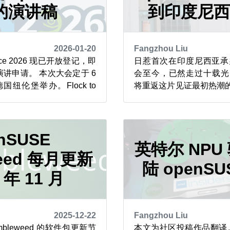
的演讲稿
到印度尼
2026-01-20
Fangzhou Liu
rence 2026 现已开放登记，即
日惹首次在印度尼西亚承办 
讲申请。 本次大会定于 6
会至今，已然走过十载光阴
德国纽伦堡举办。Flock to
将重返这片见证最初热潮的
项目大会） 将于 6 月 14 日至
峰会发展史上有着独特地位：
国布拉格召开，紧接着，
西亚于日惹举办首届 openS
月 18 日至 19 日在捷克...
年，峰会再度在巴厘岛成
nSUSE
一场难忘的盛会 若想重温 201
英特尔 NPU
weed 每月更新
陆 openS
5 年 11 月
2025-12-22
Fangzhou Liu
Tumbleweed 的软件包更新节
本文为社区投稿作品翻译。 作