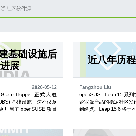
社区软件源
 构建基础设施后
近八年历
进展
2026-05-12
Fangzhou Liu
race Hopper 正式入驻
openSUSE Leap 15
ice (OBS) 基础设施，这不仅意
企业版产品的稳定社区发
启了 openSUSE 项目
到终点。Leap 15.6 将于
建能力的新纪元。 数月后的今
停止支持（EOL, End of
 OBS 的工作节点监控面
的结束，此后将不再提
何变更日志都更能说明问
Leap 15 的旅程始于 201