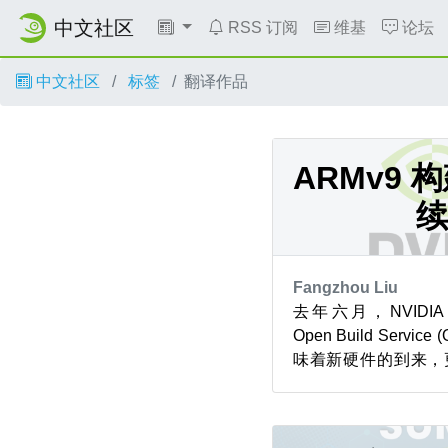
中文社区
RSS 订阅
维基
论坛
中文社区
标签
翻译作品
ARMv9
续
Fangzhou Liu
去年六月，NVIDIA G
Open Build Serv
味着新硬件的到来，更开
原生 ARMv9 构
天，成效正日益显现。
板呈现的画面，比任