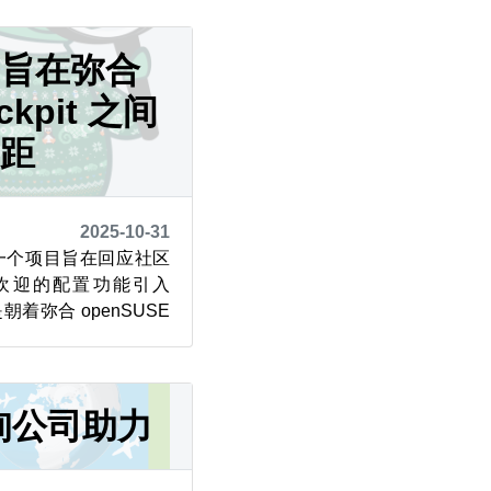
oard、Linaro 等机构
 和 U-Boot 子系统维
目旨在弥合
ckpit 之间
差距
2025-10-31
有一个项目旨在回应社区
受欢迎的配置功能引入
是朝着弥合 openSUSE
T 弃用后留下的差距迈出的一
功能引入 Cockpit 和
 + System Role...
咨询公司助力