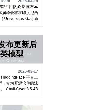
 Team
2026-04-19
it 2026 团队欣然宣布本
本届峰会将在印度尼西
ersitas Gadjah
活动将在该校职业学院的
ndustry Learning
。这是一座现代化设施，旨
E 发布更新后
分类模型
2026-03-17
HuggingFace 平台上
型，专为开源软件的法
vil-Qwen3.5-4B
迭代版本，该项目依托精心
法律文本自动化分类能
驱动型开源人工智能日