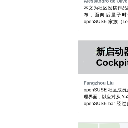
Alessandro de Olivei
本文为社区投稿作品
布，面向后量子时
openSUSE 家族（Le
布。 libzupt 库旨在
X25519 混合方
加密与解密功能。 libzu
Oliv...
新启动
Cockp
Fangzhou Liu
openSUSE 社区
理界面，以应对从 Ya
openSUSE ba
后，成员们基于现有工具
推出了一款启动器。
界面，让从传统 Ya