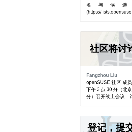
名与候选
(https://lists.opensuse
ists.opensuse.org/
R45EDGLY65CXM
月 1 日启动。 因整理
社区将讨
Fangzhou Liu
openSUSE 社区 成员
下午 3 点 30 分（北京时
分）召开线上会议，
旨在让项目社区内部
议可通过项目的 Jit
目方已发布一份最新
在技术决策与社区决策管
登记，提交 