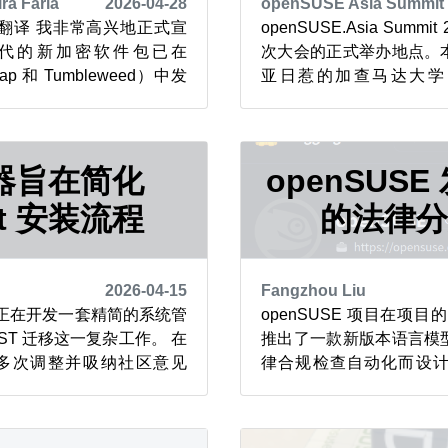
ra Faria
2026-04-28
openSUSE Asia Summit
翻译 我非常高兴地正式宣
openSUSE.Asia Summ
代的新加密软件包已在
次大会的正式举办地点。
ap 和 Tumbleweed）中发
亚日惹的加查马达大学（Univ
提供基于 ML-KEM-768 +
Mada，UGM）举行。 
案的文件及内存中二进制数据的
教学产业学习中心（Teaching I
pt 由 Alessandro de
Center，TILC）举办
器旨在简化
在...
openSUS
it 安装流程
的法律
2026-04-15
Fangzhou Liu
成员正在开发一套精简的系统管
openSUSE 项目在项目的 
ST 迁移这一复杂工作。 在
推出了一款新版本语言模
r 经过多次调整并吸纳社区意见
律合规检查自动化而设计。 Ca
，为 openSUSE 用户
模型是 Cavil 的最新
它提供基于网页的系统管理
整理的数据集，用于提升
ST 配置工具切换过来的用户
力。此次更新凸显了社区