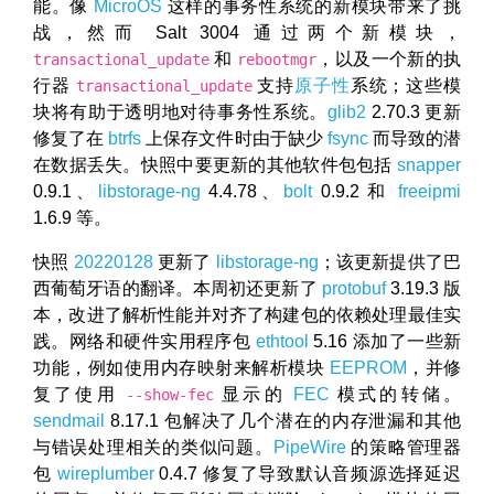
能。像
MicroOS
这样的事务性系统的新模块带来了挑
战，然而 Salt 3004 通过两个新模块，
和
，以及一个新的执
transactional_update
rebootmgr
行器
支持
原子性
系统；这些模
transactional_update
块将有助于透明地对待事务性系统。
glib2
2.70.3 更新
修复了在
btrfs
上保存文件时由于缺少
fsync
而导致的潜
在数据丢失。快照中要更新的其他软件包包括
snapper
0.9.1、
libstorage-ng
4.4.78、
bolt
0.9.2 和
freeipmi
1.6.9 等。
快照
20220128
更新了
libstorage-ng
；该更新提供了巴
西葡萄牙语的翻译。本周初还更新了
protobuf
3.19.3 版
本，改进了解析性能并对齐了构建包的依赖处理最佳实
践。网络和硬件实用程序包
ethtool
5.16 添加了一些新
功能，例如使用内存映射来解析模块
EEPROM
，并修
复了使用
显示的
FEC
模式的转储。
--show-fec
sendmail
8.17.1 包解决了几个潜在的内存泄漏和其他
与错误处理相关的类似问题。
PipeWire
的策略管理器
包
wireplumber
0.4.7 修复了导致默认音频源选择延迟