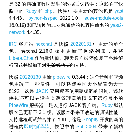
是 32 的精确倍数时发生的数据丢失错误；这影响了快
照中的
Ruby
和
php
。快照中要更新的其他包是
yast
4.4.43、
python-fsspec
2022.1.0、
suse-module-tools
16.0.19) 和已转换为非对称通信的包容性命名的
yast2-
network
4.4.35。
IRC
客户端
hexchat
是快照
20220131
中更新的单个
包。hexchat 2.16.0 版本更新了网络列表，并将
Libera.Chat
作为默认值。聊天客户端还修复了各种解
析问题并增加了对
删除线格式
的支持。
快照
20220130
更新
pipewire
0.3.44；这个音频和视频
包更改了一些属性，可以将缓冲区大小配置为大于
8192，这是
JACK
应用程序使用硬编码的限制。该软
件包还可以在没有会话管理器的情况下运行最小的
PipeWire
服务器，足以运行 JACK 客户端。
Ruby
默认
版本已更新至 3.1 版。该版本带来了改进的调试性能，
支持远程调试并合并了 YJIT，这是
Shopify
开发的新的
进程内
即时编译器
。快照中的
Salt 3004
带来了新功