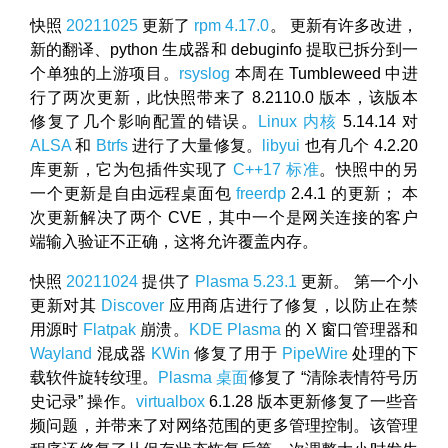
快照
20211025
更新了
rpm 4.17.0
。 更新有许多改进，
新的翻译、python 生成器和 debuginfo 提取已拆分到一
个单独的上游项目。
rsyslog
本周在 Tumbleweed 中进
行了两次更新，此快照带来了 8.2110.0 版本，该版本
修复了几个影响配置的错误。
Linux 内核
5.14.14 对
ALSA
和
Btrfs
进行了大量修复。
libyui
也有几个 4.2.20
库更新，它为包插件实现了
C++17 标准
。快照中的另
一个更新是自由远程桌面包
freerdp
2.4.1 的更新； 本
次更新解决了两个 CVE，其中一个是网关连接的客户
端输入验证不正确，这将允许覆盖内存。
快照
20211024
提供了
Plasma 5.23.1
更新。 第一个小
更新对其
Discover
应用商店进行了修复，以防止在禁
用源时
Flatpak
崩溃。
KDE Plasma
的 X 窗口管理器和
Wayland
混成器
KWin
修复了用于
PipeWire
处理的下
载软件旋转纹理。
Plasma 桌面
修复了 “清除表情符号历
史记录” 操作。
virtualbox
6.1.28 版本更新修复了一些音
频问题，并带来了对网络范围的更多管理控制。该管理