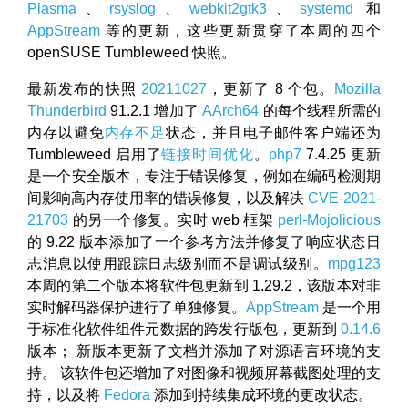
Plasma
、
rsyslog
、
webkit2gtk3
、
systemd
和
AppStream
等的更新，这些更新贯穿了本周的四个
openSUSE Tumbleweed 快照。
最新发布的快照
20211027
，更新了 8 个包。
Mozilla
Thunderbird
91.2.1 增加了
AArch64
的每个线程所需的
内存以避免
内存不足
状态，并且电子邮件客户端还为
Tumbleweed 启用了
链接时间优化
。
php7
7.4.25 更新
是一个安全版本，专注于错误修复，例如在编码检测期
间影响高内存使用率的错误修复，以及解决
CVE-2021-
21703
的另一个修复。实时 web 框架
perl-Mojolicious
的 9.22 版本添加了一个参考方法并修复了响应状态日
志消息以使用跟踪日志级别而不是调试级别。
mpg123
本周的第二个版本将软件包更新到 1.29.2，该版本对非
实时解码器保护进行了单独修复。
AppStream
是一个用
于标准化软件组件元数据的跨发行版包，更新到
0.14.6
版本； 新版本更新了文档并添加了对源语言环境的支
持。 该软件包还增加了对图像和视频屏幕截图处理的支
持，以及将
Fedora
添加到持续集成环境的更改状态。