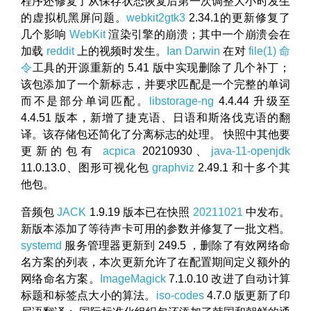
程序还修复了从保存状态恢复后第一次调整大小时发生
的虚拟机黑屏问题。
webkit2gtk3
2.34.1的更新修复了
几个影响
WebKit
渲染引擎的崩溃；其中一个崩溃会在
加载
reddit
上的视频时发生。
Ian Darwin
在对
file(1) 命
令
工具的开源重新的 5.41 版中实现删除了几个补丁；
该包添加了一个新标志，并要求匹配是一个完整的单词
而不是部分单词匹配。
libstorage-ng
4.4.44 升级至
4.4.51 版本，新增了捷克语、日语和斯洛伐克语的翻
译。该存储包还简化了分离标志的处理。 快照中其他要
更新的包有
acpica
20210930、
java-11-openjdk
11.0.13.0、图形可视化包
graphviz
2.49.1 和十多个其
他包。
音频包
JACK
1.9.19 版本已在快照
20211021
中发布。
新版本添加了等待声卡可用的参数并修复了一批文档。
systemd
服务管理器更新到 249.5 ，删除了有效网络命
名方案的列表，本次更新允许了在配置期间定义额外的
网络命名方案。
ImageMagick
7.1.0.10 改进了自动计算
标题和标签点大小的算法。
iso-codes
4.7.0 版更新了印