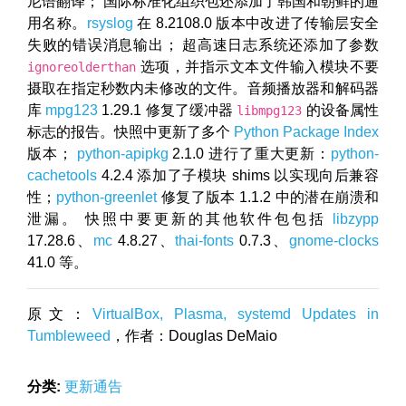
尼语翻译； 国际标准化组织包还添加了韩国和朝鲜的通
用名称。
rsyslog
在 8.2108.0 版本中改进了传输层安全
失败的错误消息输出； 超高速日志系统还添加了参数
选项，并指示文本文件输入模块不要
ignoreolderthan
摄取在指定秒数内未修改的文件。音频播放器和解码器
库
mpg123
1.29.1 修复了缓冲器
的设备属性
libmpg123
标志的报告。快照中更新了多个
Python Package Index
版本；
python-apipkg
2.1.0 进行了重大更新：
python-
cachetools
4.2.4 添加了子模块 shims 以实现向后兼容
性；
python-greenlet
修复了版本 1.1.2 中的潜在崩溃和
泄漏。 快照中要更新的其他软件包包括
libzypp
17.28.6、
mc
4.8.27、
thai-fonts
0.7.3、
gnome-clocks
41.0 等。
原文：
VirtualBox, Plasma, systemd Updates in
Tumbleweed
，作者：Douglas DeMaio
分类:
更新通告