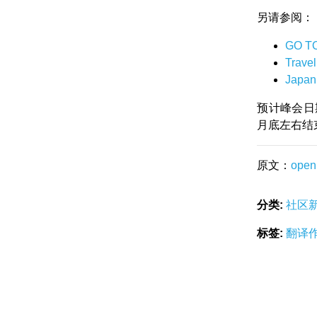
另请参阅：
GO T
Trave
Japan
预计峰会日期
月底左右结
原文：
open
分类:
社区
标签:
翻译