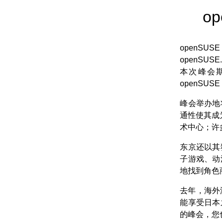
o
openSU
openSUS
本次峰会期
openSU
峰会举办地
通性使其成
术中心；许
东京还以其
子游戏、动
地找到角色
去年，海外
能享受日本
的峰会，您