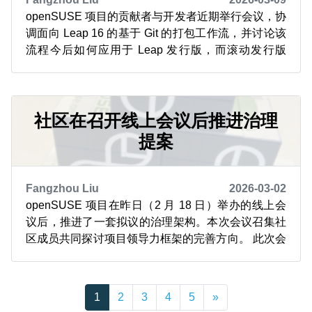
openSUSE 项目的贡献者与开发者近期举行会议，协
调面向 Leap 16 的基于 Git 的打包工作流，并讨论该
流程今后如何应用于 Leap 发行版，而滚动发行版
Tumbleweed 仍需做一些工作才能完成过渡。 该工作
流以 Gitea 作为界面平台，标志着开发向更透明、以
软件包为中心的方向转变。项目记录的架构决策包
括：采用 Git ...
社区在召开线上会议后推进治理
提案
Fangzhou Liu
2026-03-02
openSUSE 项目在昨日（2 月 18 日）举办的线上会
议后，推进了一套拟议的治理架构。本次会议召集社
区成员共同探讨项目领导力框架的完善方向。 此次会
议成效显著，参会者审议了项目治理机构的草案提
案，其中包含技术指导委员会、社区与营销委员会、
基础设施团队代表以及理事会。 该提案托管在
1
2
3
4
5
»
GitLab 平台，被设计为一份动态文档，欢迎社区通...