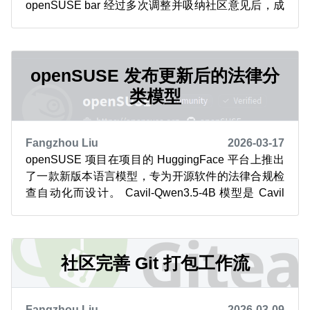
openSUSE bar 经过多次调整并吸纳社区意见后，成
员们基于现有工具，为 openSUSE 用户推出了一款
启动器。它提供基于网页的系统管理界面，让从传统
YaST 配置工具切换过来的用户更容易上手。 这款
cockpit-clien...
openSUSE 发布更新后的法律分
类模型
Fangzhou Liu
2026-03-17
openSUSE 项目在项目的 HuggingFace 平台上推出
了一款新版本语言模型，专为开源软件的法律合规检
查自动化而设计。 Cavil-Qwen3.5-4B 模型是 Cavil
的最新迭代版本，该项目依托精心整理的数据集，用
于提升法律文本自动化分类能力。此次更新凸显了社
区驱动型开源人工智能日益重要的作用。 该模型是基
于阿里巴巴 Qw...
社区完善 Git 打包工作流
Fangzhou Liu
2026-03-09