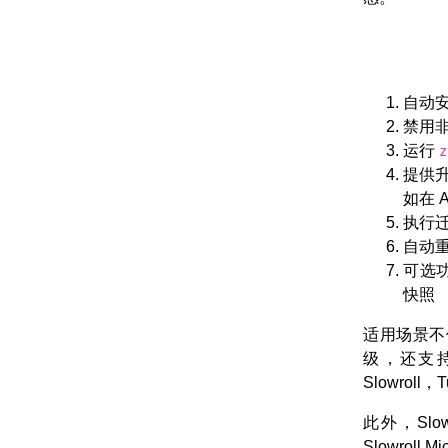
自动
禁用
运行
z
提供
如在 
执行
自动
可选功
快照
适用场景不仅
级，还支持升
Slowroll，
此外，Slow
Slowro