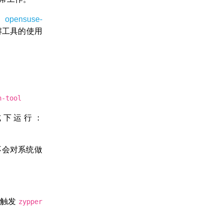
opensuse-
解工具的使用
n-tool
式下运行：
不会对系统做
将触发
zypper