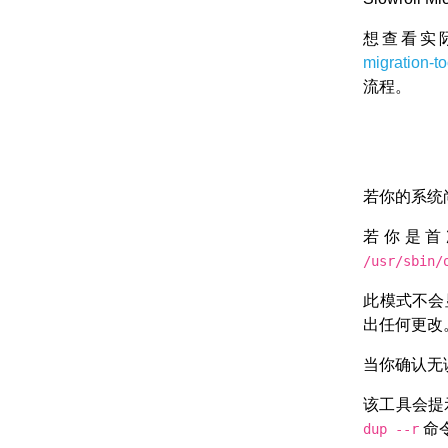
想查看实
migration
流程。
若你的系统
若你是首
/usr/sbin/
此模式不会
出任何更改
当你确认无
该工具会提
命
dup --r