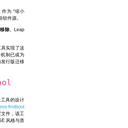
中，作为 “缩小
更新软件源。
全移除
。Leap
工具实现了这
一机制已成为
级与发行版迁移
ool
工具的设计
jeos-firstboot
配置文件，该工
SE 风格与质