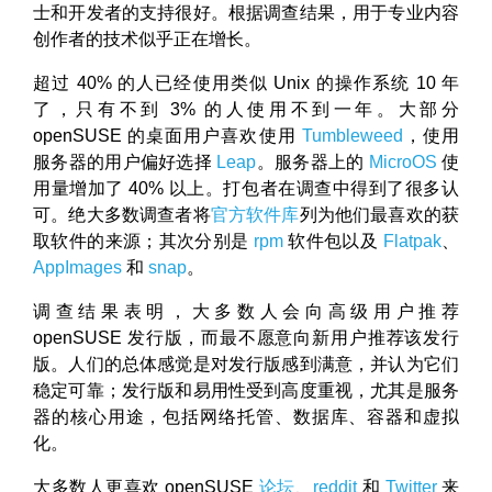
士和开发者的支持很好。根据调查结果，用于专业内容
创作者的技术似乎正在增长。
超过 40% 的人已经使用类似 Unix 的操作系统 10 年
了，只有不到 3% 的人使用不到一年。大部分
openSUSE 的桌面用户喜欢使用
Tumbleweed
，使用
服务器的用户偏好选择
Leap
。服务器上的
MicroOS
使
用量增加了 40% 以上。打包者在调查中得到了很多认
可。绝大多数调查者将
官方软件库
列为他们最喜欢的获
取软件的来源；其次分别是
rpm
软件包以及
Flatpak
、
AppImages
和
snap
。
调查结果表明，大多数人会向高级用户推荐
openSUSE 发行版，而最不愿意向新用户推荐该发行
版。人们的总体感觉是对发行版感到满意，并认为它们
稳定可靠；发行版和易用性受到高度重视，尤其是服务
器的核心用途，包括网络托管、数据库、容器和虚拟
化。
大多数人更喜欢 openSUSE
论坛
、
reddit
和
Twitter
来