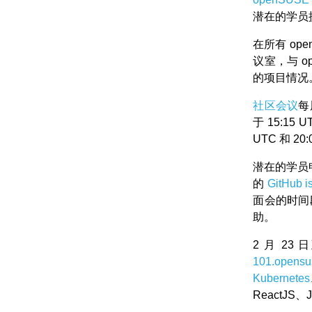
潜在的学员
在所有 op
议室，与 
的项目情况
社区会议
每
于 15:15
UTC 和 20
潜在的学员
的
GitHub i
面会的时间
助。
2 月 2
101.opensu
Kubernetes
ReactJS、J