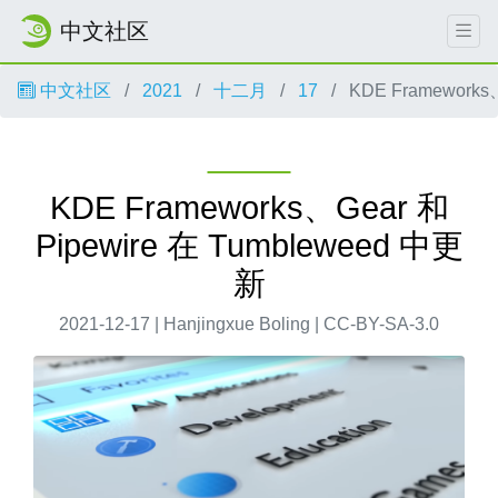
中文社区
中文社区
2021
十二月
17
KDE Frameworks
KDE Frameworks、Gear 和
Pipewire 在 Tumbleweed 中更
新
2021-12-17 | Hanjingxue Boling | CC-BY-SA-3.0