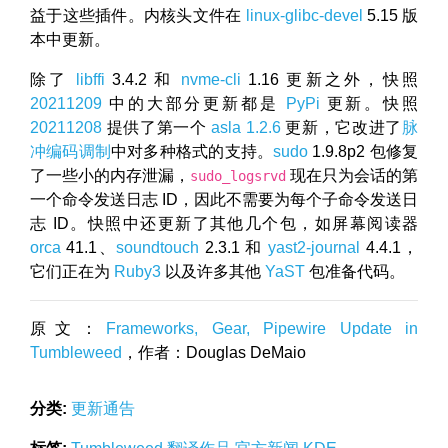
益于这些插件。内核头文件在
linux-glibc-devel
5.15 版
本中更新。
除了
libffi
3.4.2 和
nvme-cli
1.16 更新之外，快照
20211209
中的大部分更新都是
PyPi
更新。快照
20211208
提供了第一个
asla
1.2.6
更新，它改进了
脉
冲编码调制
中对多种格式的支持。
sudo
1.9.8p2 包修复
了一些小的内存泄漏，
现在只为会话的第
sudo_logsrvd
一个命令发送日志 ID，因此不需要为每个子命令发送日
志 ID。快照中还更新了其他几个包，如屏幕阅读器
orca
41.1、
soundtouch
2.3.1 和
yast2-journal
4.4.1，
它们正在为
Ruby3
以及许多其他
YaST
包准备代码。
原文：
Frameworks, Gear, Pipewire Update in
Tumbleweed
，作者：Douglas DeMaio
分类:
更新通告