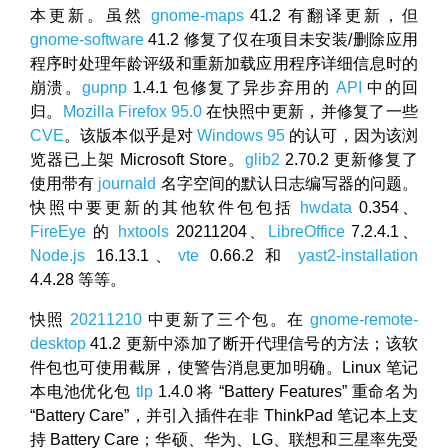
本更新。虽然
gnome-maps
41.2 有翻译更新，但
gnome-software
41.2 修复了仅在项目未安装/删除应用
程序时处理年龄评级和重新加载应用程序详细信息时的
崩溃。
gupnp
1.4.1 包修复了异步弃用的
API
中的回
归。
Mozilla Firefox
95.0
在快照中更新，并修复了一些
CVE
。该版本似乎是对
Windows 95
的认可，因为该浏
览器已上架 Microsoft Store。
glib2
2.70.2 更新修复了
使用带有
journald
名字空间的默认日志编写器的问题。
快照中要更新的其他软件包包括
hwdata
0.354、
FireEye
的
hxtools
20211204、
LibreOffice
7.2.4.1、
Node.js
16.13.1、
vte
0.66.2 和
yast2-installation
4.4.28 等等。
快照
20211210
中更新了三个包。在
gnome-remote-
desktop
41.2 更新中添加了断开代理信号的方法；该软
件包也可使用截屏，使警告消息更加明确。Linux 笔记
本电池优化包
tlp
1.4.0 将 “Battery Features” 重命名为
“Battery Care”，并引入插件在非 ThinkPad 笔记本上支
持 Battery Care；华硕、华为、LG、联想和三星率先受