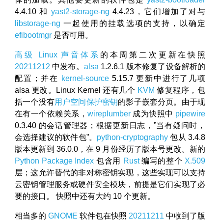
4.4.10 和
yast2-storage-ng
4.4.23，它们增加了对与
libstorage-ng
一起使用的挂载选项的支持，以确定
efibootmgr
是否可用。
高级 Linux 声音体系
的本周第二次更新在快照
20211212
中发布。
alsa
1.2.6.1 版本修复了设备解析的
配置；并在
kernel-source
5.15.7 更新中进行了几项
alsa 更改。Linux Kernel 还有几个
KVM
修复程序，包
括一个没有
用户空间保护密钥
的影子嵌套分页。由于现
在有一个依赖关系，
wireplumber
成为快照中
pipewire
0.3.40 的会话管理器；根据更新日志，”当有疑问时，
会选择建议的软件包”。
python-cryptography
包从 3.4.8
版本更新到 36.0.0，在 9 月份经历了版本号更改。新的
Python Package Index
包含用
Rust
编写的整个
X.509
层；这允许替代的非对称密钥实现，这些实现可以支持
云密钥管理服务或硬件安全模块，前提是它们实现了必
要的接口。 快照中还有大约 10 个更新。
相当多的
GNOME
软件包在快照
20211211
中收到了版