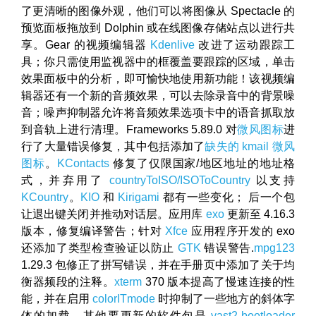
了更清晰的图像外观，他们可以将图像从 Spectacle 的
预览面板拖放到 Dolphin 或在线图像存储站点以进行共
享。Gear 的视频编辑器
Kdenlive
改进了运动跟踪工
具；你只需使用监视器中的框覆盖要跟踪的区域，单击
效果面板中的分析，即可愉快地使用新功能！该视频编
辑器还有一个新的音频效果，可以去除录音中的背景噪
音；噪声抑制器允许将音频效果选项卡中的语音抓取放
到音轨上进行清理。Frameworks 5.89.0 对
微风图标
进
行了大量错误修复，其中包括添加了
缺失的 kmail 微风
图标
。
KContacts
修复了仅限国家/地区地址的地址格
式，并弃用了
countryToISO/ISOToCountry
以支持
KCountry
。
KIO
和
Kirigami
都有一些变化； 后一个包
让退出键关闭并推动对话层。应用库
exo
更新至 4.16.3
版本，修复编译警告；针对
Xfce
应用程序开发的 exo
还添加了类型检查验证以防止
GTK
错误警告.
mpg123
1.29.3 包修正了拼写错误，并在手册页中添加了关于均
衡器频段的注释。
xterm
370 版本提高了慢速连接的性
能，并在启用
colorITmode
时抑制了一些地方的斜体字
体的加载。其他要更新的软件包是
yast2-bootloader