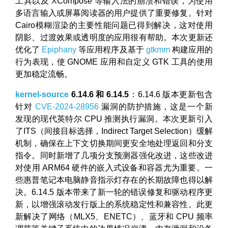
工具以及 XCompose 等输入法的崩溃和错误，为使用
多语言输入或屏幕阅读器的用户提供了重要修复。针对
Cairo模糊渲染的主要性能问题已得到解决，这对使用
阴影、过渡效果或透明度的应用很有帮助。本次更新还
优化了
Epiphany
等应用程序及基于
gtkmm
构建应用的
行为表现，使 GNOME 应用和自定义 GTK 工具的使用
更加稳定流畅。
kernel-source
6.14.6 和 6.14.5
：6.14.6 版本更新包含
针对
CVE-2024-28956
漏洞的防护措施，这是一个新
发现的现代英特尔 CPU 推测执行漏洞。本次更新引入
了ITS（间接目标选择，Indirect Target Selection）缓解
机制，确保在上下文切换期间更安全地处理返回和分支
指令。同时新增了几项分支预测器强化改进，这些改进
对使用 ARM64 硬件的嵌入式设备和容器尤为重要。一
些惠普笔记本电脑静音指示灯存在的长期故障也得以解
决。6.14.5 版本带来了新一轮的错误修复和驱动程序更
新，以增强滚动发行版上的系统稳定性和兼容性。此更
新解决了网络（MLX5、ENETC）、蓝牙和 CPU 频率