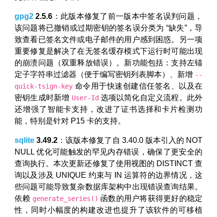
gpg2
2.5.6
：此版本修复了前一版本中签名误判问题，
该问题将已撤销或过期密钥的签名误分类为 “缺失”，导
致查看已签名文件或电子邮件的用户感到困惑。另一项
重要修复是解决了在无签名缓存模式下运行时可能出现
的崩溃问题（双重释放错误）。新功能包括：支持左锚
定子字符串过滤器（便于编写密钥列表脚本）、新增
--
命令用于快速创建信任签名、以及在
quick-tsign-key
密钥生成时新增
选项以简化自定义流程。此外
User-Id
还增强了智能卡支持，改进了证书选择和卡片检测功
能，特别是针对 P15 卡的支持。
sqlite
3.49.2
：该版本修复了自 3.40.0 版本引入的 NOT
NULL 优化可能触发的罕见内存错误，确保了更安全的
查询执行。本次更新还修复了使用视图的 DISTINCT 查
询以及涉及 UNIQUE 约束与 IN 运算符的边界情况，这
些问题可能导致复杂数据库架构中出现错误查询结果。
依赖
函数的用户将获得更好的稳定
generate_series()
性，同时小幅度的构建改进也提升了该软件的可移植