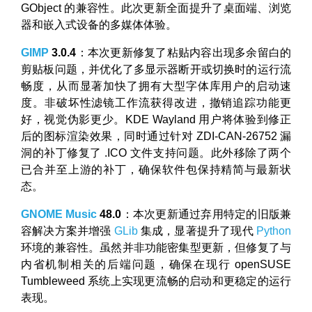
GObject 的兼容性。此次更新全面提升了桌面端、浏览
器和嵌入式设备的多媒体体验。
GIMP
3.0.4
：本次更新修复了粘贴内容出现多余留白的
剪贴板问题，并优化了多显示器断开或切换时的运行流
畅度，从而显著加快了拥有大型字体库用户的启动速
度。非破坏性滤镜工作流获得改进，撤销追踪功能更
好，视觉伪影更少。KDE Wayland 用户将体验到修正
后的图标渲染效果，同时通过针对 ZDI-CAN-26752 漏
洞的补丁修复了 .ICO 文件支持问题。此外移除了两个
已合并至上游的补丁，确保软件包保持精简与最新状
态。
GNOME Music
48.0
：本次更新通过弃用特定的旧版兼
容解决方案并增强
GLib
集成，显著提升了现代
Python
环境的兼容性。虽然并非功能密集型更新，但修复了与
内省机制相关的后端问题，确保在现行 openSUSE
Tumbleweed 系统上实现更流畅的启动和更稳定的运行
表现。