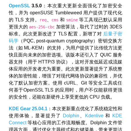
OpenSSL
3.5.0
：本次重大更新全面强化了加密安全
性，并为 openSUSE Tumbleweed 用户提供了现代化
的 TLS 支持。
、
和
等工具现已默认采用
req
cms
smine
更强大的
加密算法，取代了过时的 3DES
aes-256-cbc
标准。此次更新改进了 TLS 配置，新增了对
后量子密
码学
（PQC, post-quantum cryptography）密钥交换方
法（如 ML-KEM）的支持，为用户提供了比传统方法更
快且面向未来的加密选项。该版本还引入了 QUIC 服务
器支持（用于 HTTP/3 协议），这对开发低延迟或流媒
体应用的开发者尤为重要。此次更新显著提升了系统整
体的加密性能，增强了对现代网络协议的兼容性，并优
化了默认加密方案。使用 cURL、Git 等安全工具或任
何基于OpenSSL TLS 的应用时，用户不仅能获得更强
的安全性，还能在新硬件上享受更低的 CPU 负载。
KDE Gear 25.04.1
：本次更新重点优化了系统稳定性和
使用体验，显著提升了
Dolphin
、
Kdenlive
和
KDE
Connect
等核心应用的工作流顺畅度。Dolphin 文件管
理器方面，通过优化主题样式和右键菜单，带来更简洁