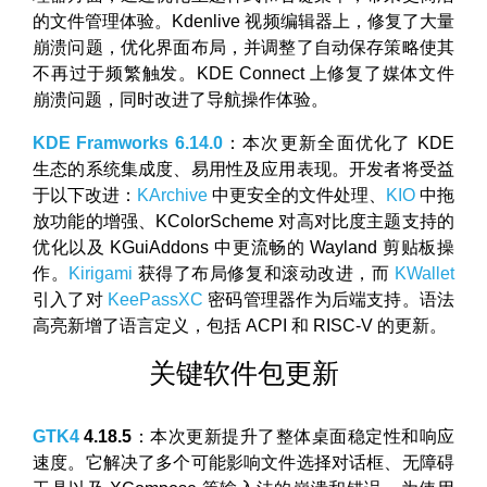
的文件管理体验。Kdenlive 视频编辑器上，修复了大量
崩溃问题，优化界面布局，并调整了自动保存策略使其
不再过于频繁触发。KDE Connect 上修复了媒体文件
崩溃问题，同时改进了导航操作体验。
KDE Framworks 6.14.0
：本次更新全面优化了 KDE
生态的系统集成度、易用性及应用表现。开发者将受益
于以下改进：
KArchive
中更安全的文件处理、
KIO
中拖
放功能的增强、KColorScheme 对高对比度主题支持的
优化以及 KGuiAddons 中更流畅的 Wayland 剪贴板操
作。
Kirigami
获得了布局修复和滚动改进，而
KWallet
引入了对
KeePassXC
密码管理器作为后端支持。语法
高亮新增了语言定义，包括 ACPI 和 RISC-V 的更新。
关键软件包更新
GTK4
4.18.5
：本次更新提升了整体桌面稳定性和响应
速度。它解决了多个可能影响文件选择对话框、无障碍