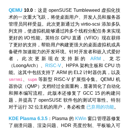
QEMU
10.0
：这是 openSUSE Tumbleweed 虚拟化技
术的一次重大飞跃，将使桌面用户、开发人员和服务器
管理员同样受益。此次更新通过为 virtio-scsi 添加多队
列支持，使虚拟机能够通过跨多个线程分配任务来实现
更好的 I/O 性能。英特尔 GPU 直通（VFIO）现在获得
了更好的支持，帮助用户构建更强大的桌面虚拟机或具
备硬件加速能力的开发环境。针对开发者和嵌入式爱好
者，此次更新现在支持新的
ARM
、龙芯
（LoongArch）、
RISC-V
、HPPA 架构主板和 CPU 功
能。这其中包括支持了 ARM 的 EL2 计时器仿真，以及
、
等新型 RISC-V 扩展指令集。QEMU 机
smrnmi
supm
器协议（QMP）文档经过全面重构，显著简化了自动化
和脚本编写流程。此版本还修复了 GCC 15 的构建问
题，并提高了 openSUSE 软件包的测试可靠性。特别
对于运行 32 位主机的用户，务必检查
已弃用的功能
。
KDE Plasma 6.3.5
：Plasma 的
KWin
窗口管理器修复
了崩溃问题、渲染问题、HDR 亮度控制、平板输入可