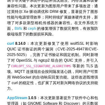
调节等关键子系统中的边界情况崩溃、内存泄漏和设备
兼容性问题。本次更新为图形用户带来了多项改进：通
过英特尔 Xe 驱动调优和 DRM 修复，显著提升了图形
性能与电源管理效率；同时持续扩展媒体硬件支持，新
增了对多款新型相机传感器的兼容性。在文件系统方
面，
Btrfs
和
ceph
的修复增强了数据完整性，有效预防
极端场景下的数据损坏风险。
curl
8.14.0
：本次更新修复了使用 wolfSSL 时影响
QUIC 证书验证的两个漏洞（CVE-2025-4947和CVE-
2025-5025），完善了证书验证和固定机制。同时新增
了对 OpenSSL 与 ngtcp2 组合的 QUIC 支持，并引入
了
等新的 TLS 选
CURLOPT_SSL_SIGNATURE_ALGORITHMS
项。MQTT 连接现在会按间隔发送心跳，同时用户可禁
用 WebSocket 的自动响应回复功能。这些改进既增强
了 curl 的稳定性，也扩展了其对新兴网络协议的支持能
力。
AppStream
1.0.5
：本次更新显著提升了软件中心和包
管理器（如 GNOME Software 和 Discover）的元数据