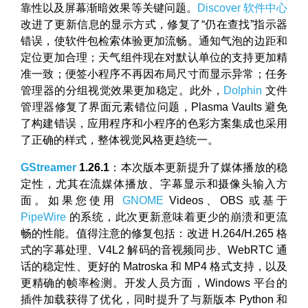
靠性以及屏幕渐暗效果等关键问题。
Discover 软件中心
改进了更新信息的显示方式，修复了“仍在查找”指示器
错误，使软件包检索体验更加流畅。通知气泡的边距和
定位更加合理；天气组件现在对默认单位的支持更加精
准一致；便签小程序不再因布局尺寸而显示异常；任务
管理器的分组视觉效果更加稳定。此外，
Dolphin
文件
管理器修复了界面元素错位问题，Plasma Vaults 避免
了构建错误，应用程序和小程序的色彩方案集成也采用
了正确的样式，整体视觉风格更趋统一。
GStreamer
1.26.1
：本次版本更新提升了媒体播放的稳
定性，尤其在流媒体播放、字幕显示和摄像头输入方
面。如果您使用
GNOME
Videos、OBS 或基于
PipeWire
的系统，此次更新意味着更少的崩溃和更流
畅的性能。值得注意的修复包括：改进 H.264/H.265 格
式的字幕处理、V4L2 解码的音视频同步、WebRTC 通
话的稳定性、更好的 Matroska 和 MP4 格式支持，以及
更精确的帧率检测。开发人员方面，Windows 平台的
插件加载获得了优化，同时提升了与新版本 Python 和