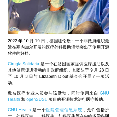
2022 年 10 月 19 日，德国纽伦堡：一个非政府组织最
近在塞内加尔开展的医疗外科援助活动突出了使用开源
软件的好处。
Cirugía Solidaria
是一个在贫困国家提供医疗援助以及
其他健康促进活动的非政府组织，其团队于 9 月 23 日
至 10 月 3 日与 Elizabeth Diouf 基金会开展了一项活
动。
数名医疗专业人员参与该活动，同时使用来自
GNU
Health
和
openSUSE
项目的开源技术进行医疗援助。
GNU Health
是一个
医院管理信息系统
，允许包括护
士、外科医生、儿科医生、妇科医生等在内的多学科团