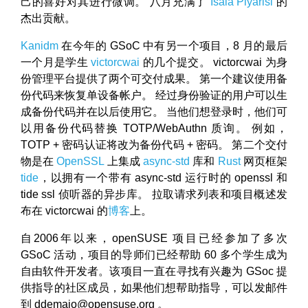
己的喜好对其进行微调。 八月充满了
Isala Piyarisi
的
杰出贡献。
Kanidm
在今年的 GSoC 中有另一个项目，8 月的最后
一个月是学生
victorcwai
的几个提交。 victorcwai 为身
份管理平台提供了两个可交付成果。 第一个建议使用备
份代码来恢复单设备帐户。 经过身份验证的用户可以生
成备份代码并在以后使用它。 当他们想登录时，他们可
以用备份代码替换 TOTP/WebAuthn 质询。 例如，
TOTP + 密码认证将改为备份代码 + 密码。 第二个交付
物是在
OpenSSL
上集成
async-std
库和
Rust
网页框架
tide
，以拥有一个带有 async-std 运行时的 openssl 和
tide ssl 侦听器的异步库。 拉取请求列表和项目概述发
布在 victorcwai 的
博客
上。
自2006年以来，openSUSE 项目已经参加了多次
GSoC 活动，项目的导师们已经帮助 60 多个学生成为
自由软件开发者。该项目一直在寻找有兴趣为 GSoc 提
供指导的社区成员，如果他们想帮助指导，可以发邮件
到 ddemaio@opensuse.org 。