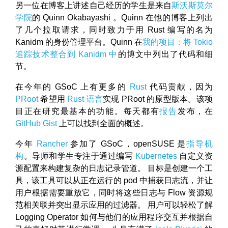
另一位在博客上讲述自己经历的学生是来自
斯沃斯莫尔
学院
的 Quinn Okabayashi 。Quinn 在他的博客上列出
了几个拉取请求，同时致力于用 Rust 编写的名为
Kanidm 的身份管理平台。Quinn 在
我的项目：将 Tokio
追踪技术整合到 Kanidm 中
的博文中列出了代码和细
节。
在今年的 GSoC 上有更多的
Rust
代码贡献，因为
PRoot
希望用
Rust 语言
实现 PRoot 的原型版本。该项
目正在研究最基本的功能。每天都有
报告
发布，在
GitHub Gist
上可以找到全面的概述。
今年
Rancher
参加了 GSoC，openSUSE 是
指导机
构
。导师和学生专注于通过编写
Kubernetes
自定义资
源配置来构建复杂的日志记录管道。 目标是创建一个工
具，该工具可以从正在运行的 pod 中捕获日志流，并让
用户根据需要重放它，同时将这些日志与 Flow 资源规
范相关联并突出显示应用的过滤器。 用户可以轻松了解
Logging Operator 如何与他们的应用程序交互并根据自