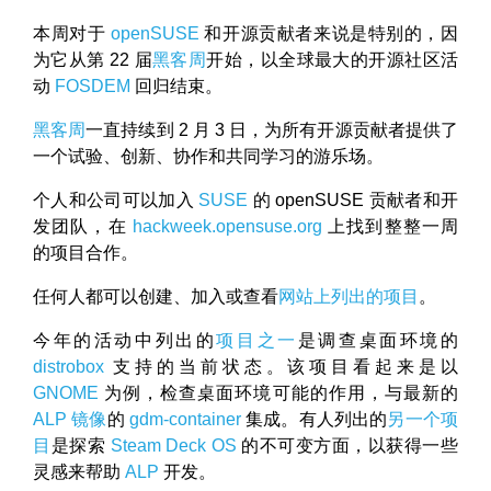
本周对于
openSUSE
和开源贡献者来说是特别的，因
为它从第 22 届
黑客周
开始，以全球最大的开源社区活
动
FOSDEM
回归结束。
黑客周
一直持续到 2 月 3 日，为所有开源贡献者提供了
一个试验、创新、协作和共同学习的游乐场。
个人和公司可以加入
SUSE
的 openSUSE 贡献者和开
发团队，在
hackweek.opensuse.org
上找到整整一周
的项目合作。
任何人都可以创建、加入或查看
网站上列出的项目
。
今年的活动中列出的
项目之一
是调查桌面环境的
distrobox
支持的当前状态。该项目看起来是以
GNOME
为例，检查桌面环境可能的作用，与最新的
ALP 镜像
的
gdm-container
集成。有人列出的
另一个项
目
是探索
Steam Deck OS
的不可变方面，以获得一些
灵感来帮助
ALP
开发。