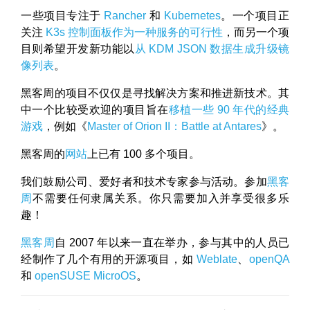
一些项目专注于
Rancher
和
Kubernetes
。一个项目正
关注
K3s 控制面板作为一种服务的可行性
，而另一个项
目则希望开发新功能以
从 KDM JSON 数据生成升级镜
像列表
。
黑客周的项目不仅仅是寻找解决方案和推进新技术。其
中一个比较受欢迎的项目旨在
移植一些 90 年代的经典
游戏
，例如《
Master of Orion II：Battle at Antares
》。
黑客周的
网站
上已有 100 多个项目。
我们鼓励公司、爱好者和技术专家参与活动。参加
黑客
周
不需要任何隶属关系。你只需要加入并享受很多乐
趣！
黑客周
自 2007 年以来一直在举办，参与其中的人员已
经制作了几个有用的开源项目，如
Weblate
、
openQA
和
openSUSE MicroOS
。