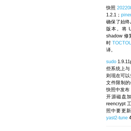
快照
20220
1.2.1；
pine
确保了始终
版本。将 
shadow 
时
TOCTO
译。
sudo
1.9.
些系统上与 P
则现在可以指
文件限制的
快照中发布；
开源磁盘
reencryp
照中要更
yast2-tune
4