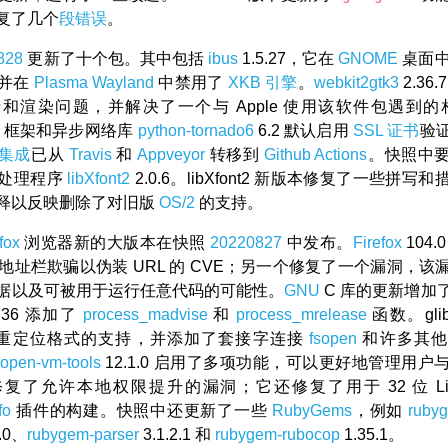
复了几个
段错误
。
828
更新了十个包。其中包括
ibus
1.5.27，它在
GNOME
桌面中启
并在
Plasma
Wayland
中禁用了
XKB 引擎
。
webkit2gtk3
2.36
和渲染问题，并解决了一个与 Apple 使用该软件包遇到
b 框架和异步网络库
python-tornado6
6.2 默认启用
SSL 证书
验
集成
已从
Travis
和
Appveyor
转移到
Github Actions
。快照中
处理程序
libXfont2
2.0.6。libXfont2 新版本修复了一些拼写
释以反映删除了对旧版
OS/2
的支持。
fox
浏览器新的大版本在快照
20220827
中发布。
Firefox
104
地址栏欺骗以伪装 URL 的 CVE；另一个修复了一个漏洞，该
据以及可被用于运行任意代码的可能性。
GNU
C 库的更新增加
.36 添加了
process_madvise
和
process_mrelease
函数。gli
重定位格式的支持，并添加了套接字连接
fsopen
和许多其他
open-vm-tools
12.1.0 启用了多项功能，可以更好地管理用户
复了允许本地权限提升的漏洞；它还修复了用于 32 位 Lin
fo
插件的构建。快照中还更新了一些
RubyGems
，例如
rubyg
.0、
rubygem-parser
3.1.2.1 和
rubygem-rubocop
1.35.1。