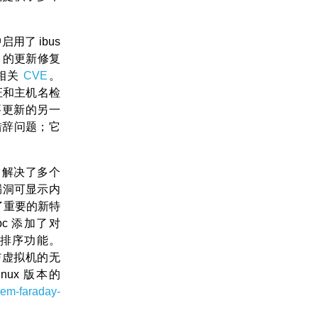
用了 ibus
.7 的更新修复
的相关
CVE
。
证和主机名检
要更新的另一
和措辞问题；它
.0 解决了多个
漏洞可显示内
了重要的新特
bc 添加了对
排序功能。
与虚拟机的无
ux 版本的
em-faraday-