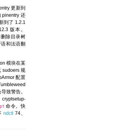
try 更新到
entry 还
到了 1.2.1
2.3 版本。
和删除目录树
牙语和法语翻
hon 模块在某
udoers 规
rmor 配置
mbleweed
洞会导致警告。
ptsetup-
命令。快
pt
序
ndctl
74、