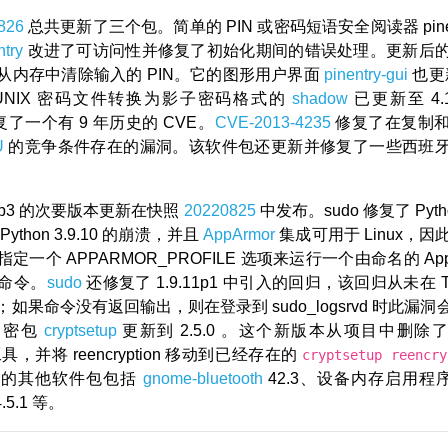
826
总共更新了三个包。简单的 PIN 或密码短语安全阅读器 pinen
ntry
改进了可访问性并修复了初始化期间的错误处理。更新后的 pin
从内存中清除输入的 PIN。它的图形用户界面
pinentry-gui
也更新
UNIX 密码文件转换为影子密码格式的
shadow
已更新至 4.1
修复了一个有 9 年历史的 CVE。
CVE-2013-4235
修复了在复制
U
的竞争条件存在的漏洞。该软件包还更新并修复了一些西班
11p3 的次要版本更新在快照
20220825
中发布。sudo 修复了 Pyt
ython 3.9.10 的崩溃，并且
AppArmor
集成可用于 Linux，因此 s
定一个 APPARMOR_PROFILE 选项来运行一个由命名的 AppA
命令。
sudo
还修复了 1.9.11p1 中引入的回归，该回归从未在 Tu
如果命令没有返回输出，则在登录到 sudo_logsrvd 时此漏
加密包
cryptsetup
更新到 2.5.0 。这个新版本从项目中删除了 cry
t 工具，并将 reencryption 移动到已经存在的
cryptsetup reencry
新的其他软件包包括
gnome-bluetooth
42.3、设备内存启用程
.5.1 等。