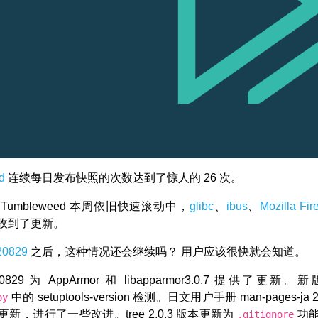
d
连续每日发布快照的次数达到了惊人的 26 次。
Tumbleweed 本周依旧快速滚动中，
glibc
、
ibus
、
Mozilla Fir
收到了更新。
20829
之后，这种情况还会继续吗？ 用户应该很快就会知道。
0829 为 AppArmor 和 libapparmor3.0.7 提供了更
中的 setuptools-version 检测。日文用户手册 man-pages-ja 2
py
新，进行了一些改进。tree 2.0.3 版本更新为
功
.gitignore