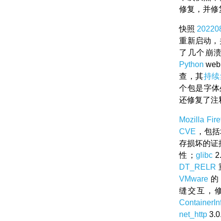
修复，并修
快照
20220
重新启动，
了几个崩溃
Python
we
查，其
持续
个包是字体
还修复了注
Mozilla Fire
CVE
，包括
存损坏的证
性；
glibc
2
DT_RELR
VMware
的
缝交互，修
ContainerIn
net_http
3.0