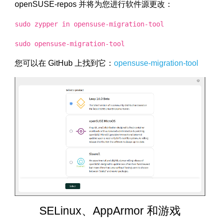
openSUSE-repos 并将为您进行软件源更改：
sudo zypper in opensuse-migration-tool
sudo opensuse-migration-tool
您可以在 GitHub 上找到它：
opensuse-migration-tool
SELinux、AppArmor 和游戏