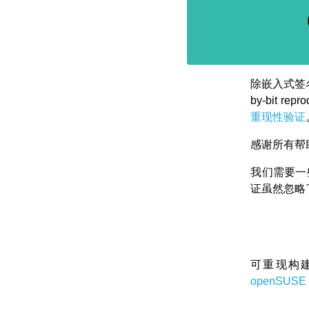
除嵌入式签
by-bit rep
重现性验证
感谢所有帮
我们需要一
证虽然忽略
可重现构建（R
openSU