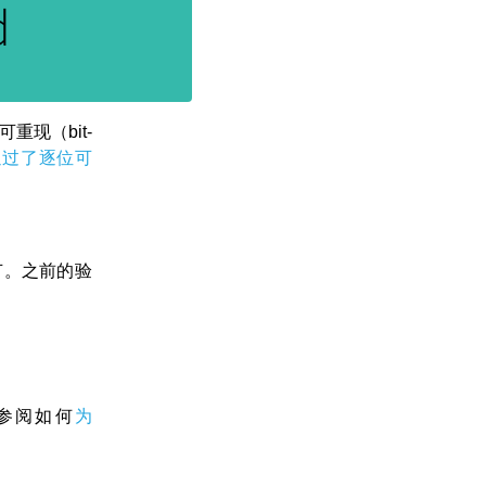
现（bit-
也通过了逐位可
节。之前的验
参阅如何
为