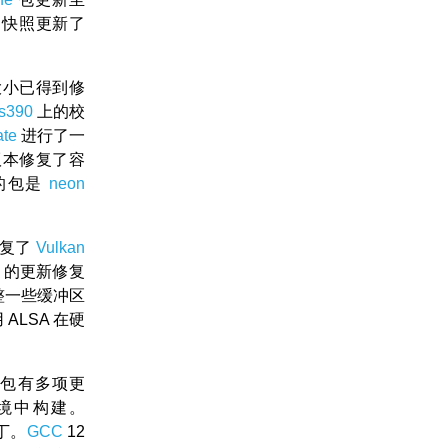
。快照更新了
置大小已得到修
s390
上的校
te
进行了一
0 版本修复了容
的包是
neon
修复了
Vulkan
65 的更新修复
整一些缓冲区
ALSA 在硬
软件包有多项更
境中构建。
丁。
GCC
12