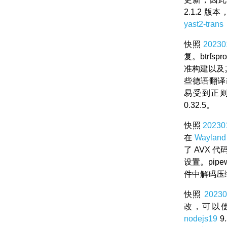
2.1.2 
yast2-trans
快照
20230
复。btrf
准构建以及
些德语翻译
易受到正
0.32.5。
快照
20230
在
Wayland
了 AVX
设置。pip
件中解码压
快照
20230
改，可以
nodejs19
9