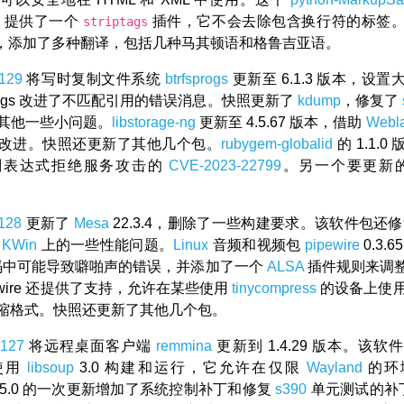
版本，提供了一个
插件，它不会去除包含换行符的标签
striptags
，添加了多种翻译，包括几种马其顿语和格鲁吉亚语。
129
将写时复制文件系统
btrfsprogs
更新至 6.1.3 版本，设
sprogs 改进了不匹配引用的错误消息。快照更新了
kdump
，修复了
其他一些小问题。
libstorage-ng
更新至 4.5.67 版本，借助
Webla
改进。快照还更新了其他几个包。
rubygem-globalid
的 1.1.
则表达式拒绝服务攻击的
CVE-2023-22799
。另一个要更新
128
更新了
Mesa
22.3.4，删除了一些构建要求。该软件包还
KWin
上的一些性能问题。
Linux
音频和视频包
pipewire
0.3.
 代码中可能导致噼啪声的错误，并添加了一个
ALSA
插件规则来调
ewire 还提供了支持，允许在某些使用
tinycompress
的设备上使用 
缩格式。快照还更新了其他几个包。
127
将远程桌面客户端
remmina
更新到 1.4.29 版本。该
使用
libsoup
3.0 构建和运行，它允许在仅限
Wayland
的环
.5.0 的一次更新增加了系统控制补丁和修复
s390
单元测试的补