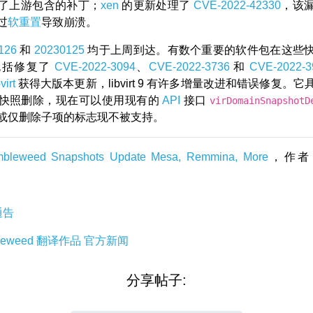
了上游包含的补丁；
xen
的更新处理了
CVE-2022-42330
，该
过
软重置
导致崩溃。
126
和
20230125
均于上周到达。有数个重要的软件包在这些
包括修复了
CVE-2022-3094
、
CVE-2022-3736
和
CVE-2022-3
virt
获得大版本更新，libvirt 9 有许多增量改进和错误修复。
快照删除，现在可以使用现有的
API
接口
virDomainSnapshotD
或仅删除子项的标志现不被支持。
mbleweed Snapshots Update Mesa, Remmina, More
，作者： 
通告
leweed
翻译作品
官方新闻
分享帖子: