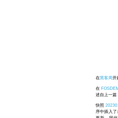
在
黑客周
开
在
FOSDE
述自上一篇
快照
20230
序中插入了
更新，因此可