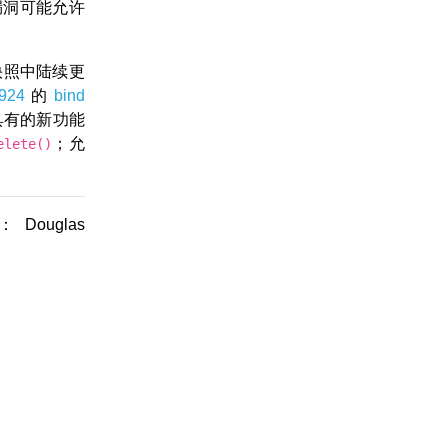
漏洞可能允许
快照中陆续更
924
的
bind
它具有的新功能
；允
elete()
Douglas