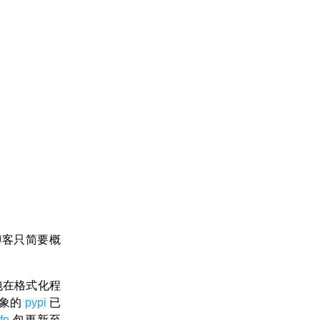
博客只简要概
件包在格式化程
对象的
pypi
已
fe
包更新至