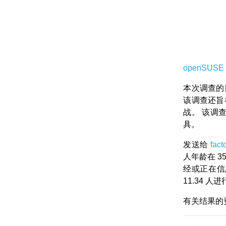
openSUS
本次调查的
该调查还旨
战。 该调
具。
发送给
fac
人年龄在 3
经或正在信
11.34 人
有关结果的