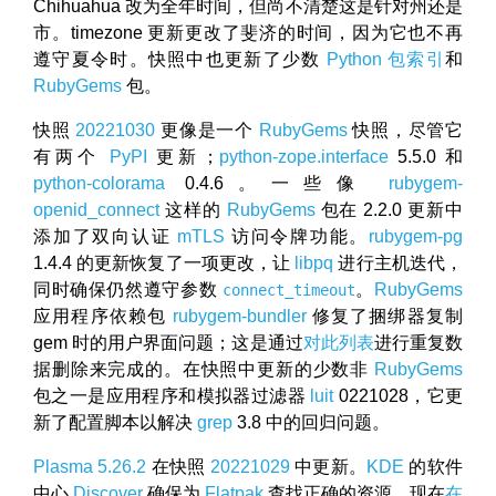
Chihuahua 改为全年时间，但尚不清楚这是针对州还是
市。timezone 更新更改了斐济的时间，因为它也不再
遵守夏令时。快照中也更新了少数
Python 包索引
和
RubyGems
包。
快照
20221030
更像是一个
RubyGems
快照，尽管它
有两个
PyPI
更新；
python-zope.interface
5.5.0 和
python-colorama
0.4.6。一些像
rubygem-
openid_connect
这样的
RubyGems
包在 2.2.0 更新中
添加了双向认证
mTLS
访问令牌功能。
rubygem-pg
1.4.4 的更新恢复了一项更改，让
libpq
进行主机迭代，
同时确保仍然遵守参数
。
RubyGems
connect_timeout
应用程序依赖包
rubygem-bundler
修复了捆绑器复制
gem 时的用户界面问题；这是通过
对此列表
进行重复数
据删除来完成的。在快照中更新的少数非
RubyGems
包之一是应用程序和模拟器过滤器
luit
0221028，它更
新了配置脚本以解决
grep
3.8 中的回归问题。
Plasma 5.26.2
在快照
20221029
中更新。
KDE
的软件
中心
Discover
确保为
Flatpak
查找正确的资源，现在
在