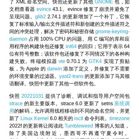
了 XML 命名空间。快照还更新了其他
GNOME
包，如
文档查看器
evince
43.1。evince 修复了崩溃并避免了
呈现问题。
glib2
2.74.1 的更新增加了一个补丁，它恢
复了标准输入/输出文件描述符和新创建的文件描述符之
间的冲突处理，解决了密码和秘密存储
gnome-keyring-
daemon
占用 100% CPU 的问题。用 C 编写的库和应
用程序的构建块包还修复
int64
的回归；它用于表示 64
位有符号整数；该软件包还修复了不同情况下的各种构
建失败。终端模拟器
vte
0.70.1 为
GTK4
实现了剪贴
板，为 Apple 的
darwin
添加了定义，并修复了不需要
的环境变量的过滤器。
yast2-trans
的更新添加了马其顿
语翻译。快照中更新了其他一些软件包。
快照
20221031
提供了诊断、调试和指导用户空间包
strace
的新主要版本。strace 6.0 更新了 setns
系统调
用
的解码，允许调用线程移动到不同的命名空间，并更
新了
Linux Kernel
6.0 相关的
ioctl
命令列表。
timezone
2022f 的更新将让阅读此
Tumbleweed
博客的人知道，
除了美国边境附近，墨西哥不再遵守夏令时。