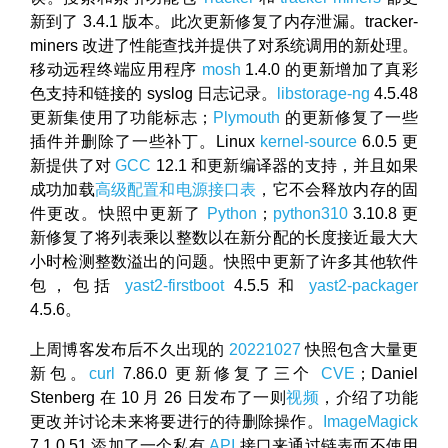
新到了 3.4.1 版本。此次更新修复了内存泄漏。tracker-
miners 改进了性能查找并提供了对系统调用的新处理。
移动远程终端应用程序
mosh
1.4.0 的更新增加了真彩
色支持和链接的 syslog 日志记录。
libstorage-ng
4.5.48
更新集使用了功能标志；
Plymouth
的更新修复了一些
插件并删除了一些补丁。Linux
kernel-source
6.0.5 更
新提供了对
GCC
12.1 和更新编译器的支持，并且如果
成功加载
高级配置和电源接口表
，它不会释放内存的固
件更改。快照中更新了
Python
；
python310
3.10.8 更
新修复了将列表乘以整数以在新分配的长度接近最大大
小时检测整数溢出的问题。快照中更新了许多其他软件
包，包括
yast2-firstboot
4.5.5 和
yast2-packager
4.5.6。
上周博客发布后不久出现的
20221027
快照包含大量更
新包。
curl
7.86.0 更新修复了三个
CVE
；Daniel
Stenberg 在 10 月 26 日发布了一则
视频
，介绍了功能
更改并讨论未来将要进行的待删除操作。
ImageMagick
7.1.0.51 添加了一个私有
API
接口来通过链表而不使用