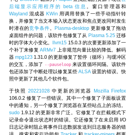
后端显示应用程序的 beta 信息
。窗口管理器和
Wayland
混成器
KWin
用调用替换了一些手动指针转
换，并修复了当文本输入状态更改和焦点更改同时发生
时潜在的
竞争条件
。
Plasma-desktop
更新修复了拖动
桌面组件的问题，该软件包修复了从
Plasma 5.25
迁移
时的字体大小变化。
llvm15
15.0.3 的次要更新添加了一
个补丁来修复
ARMv7
上非规范向量比较的降低。解码
器
mpg123
1.31.0 的更新修复了暂停（循环）与缓冲区
的交互，添加了
来设置循环间隔。该软件
--pauseloop
包还添加了中断处理以修复某些
ALSA
设置的错误。快
照中更新了其他几个软件包。
于快照
20221028
中更新的浏览器
Mozilla Firefox
106.0.2 修复了一些错误。其中一个修复了子面板设置
中的通知，另一个修复了浏览器在某些站点上的冻结。
sudo
1.9.12 的更新非常广泛。它修复了在拦截模式下
记录命令退出状态时的错误。它还修复了在未启用 I/O
日志记录时阻止将事件日志数据发送到日志服务器的错
误。搜索和索引功能包
Tracker
和
tracker-miners
都更