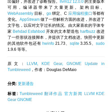
出偏好，并改进了诊断报告。
llvm12 12.0.0
的主要版本
可用，编译器带来了大量更新。架构目标、
WebAssembly
目标、
go
绑定、C
应用编程接口
等都有
变化。
AppStream
做了一些解析方面的改进，并改进了
文字包，以应对文字过长的情况。由大家喜欢的字体专
家
Behdad Esfahbod
开发的文本塑造包
harfbuzz
改进
了一些形状连接脚本，并提供了文档改进。快照中更新
的其他软件包还有
hwinfo
21.73、
sqlite
3.35.5、
sudo
1.9.6 等等。
原文：
LLVM, KDE Gear, GNOME Update in
Tumbleweed
，作者：Douglas DeMaio
分类:
更新通告
标签:
Tumbleweed
翻译作品
官方新闻
LLVM
KDE
Gear
GNOME