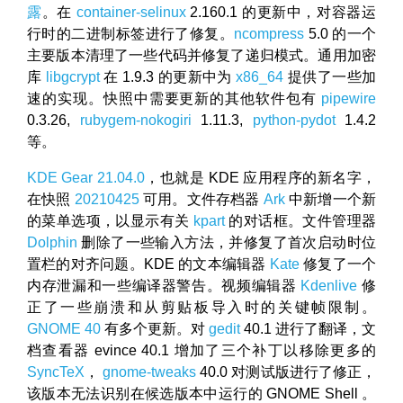
露
。在
container-selinux
2.160.1 的更新中，对容器运
行时的二进制标签进行了修复。
ncompress
5.0 的一个
主要版本清理了一些代码并修复了递归模式。通用加密
库
libgcrypt
在 1.9.3 的更新中为
x86_64
提供了一些加
速的实现。快照中需要更新的其他软件包有
pipewire
0.3.26,
rubygem-nokogiri
1.11.3,
python-pydot
1.4.2
等。
KDE Gear 21.04.0
，也就是 KDE 应用程序的新名字，
在快照
20210425
可用。文件存档器
Ark
中新增一个新
的菜单选项，以显示有关
kpart
的对话框。文件管理器
Dolphin
删除了一些输入方法，并修复了首次启动时位
置栏的对齐问题。KDE 的文本编辑器
Kate
修复了一个
内存泄漏和一些编译器警告。视频编辑器
Kdenlive
修
正了一些崩溃和从剪贴板导入时的关键帧限制。
GNOME 40
有多个更新。对
gedit
40.1 进行了翻译，文
档查看器 evince 40.1 增加了三个补丁以移除更多的
SyncTeX
，
gnome-tweaks
40.0 对测试版进行了修正，
该版本无法识别在候选版本中运行的 GNOME Shell 。