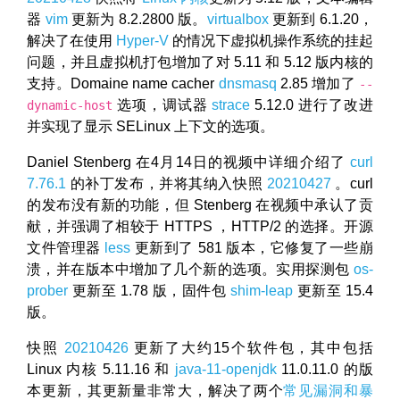
器
vim
更新为 8.2.2800 版。
virtualbox
更新到 6.1.20，
解决了在使用
Hyper-V
的情况下虚拟机操作系统的挂起
问题，并且虚拟机打包增加了对 5.11 和 5.12 版内核的
支持。Domaine name cacher
dnsmasq
2.85 增加了
--
选项，调试器
strace
5.12.0 进行了改进
dynamic-host
并实现了显示 SELinux 上下文的选项。
Daniel Stenberg 在4月14日的视频中详细介绍了
curl
7.76.1
的补丁发布，并将其纳入快照
20210427
。curl
的发布没有新的功能，但 Stenberg 在视频中承认了贡
献，并强调了相较于 HTTPS ，HTTP/2 的选择。开源
文件管理器
less
更新到了 581 版本，它修复了一些崩
溃，并在版本中增加了几个新的选项。实用探测包
os-
prober
更新至 1.78 版，固件包
shim-leap
更新至 15.4
版。
快照
20210426
更新了大约15个软件包，其中包括
Linux 内核 5.11.16 和
java-11-openjdk
11.0.11.0 的版
本更新，其更新量非常大，解决了两个
常见漏洞和暴