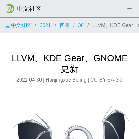
中文社区
中文社区
2021
四月
30
LLVM、KDE Gear
LLVM、KDE Gear、GNOME
更新
2021-04-30 | Hanjingxue Boling | CC-BY-SA-3.0