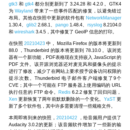
gtk3
和
gtk4
都分别更新到了 3.24.28 和 4.2.0 。GTK4
为
Wayland
带来了一些事件匹配的修复，以避免错过
布局。其他在快照中更新的软件包有
NetworkManager
1.30.4、
glib2
2.68.1、
pango
1.48.4、
rsyslog
8.2104.0
和
wireshark
3.4.5，其中修复了 GeoIP 信息的打印。
在快照
20210423
中， Mozilla Firefox 的版本将更新到
88.0 ，Thunderbird 的版本将更新到 78.10.0 。该浏览
器有一个新功能，PDF表格现在支持嵌入 JavaScript 的
PDF 文件。该开源浏览器还对麦克风和摄像头的提示
进行了修改，减少了在网站上要求授予设备访问权限的
提示次数。Thunderbird 电子邮件客户端修复了9个
CVE；其中一个可能在 FTP 服务器上使用编码的 URL
执行任意的 FTP 命令。
Redis
6.2.2 修复了回归问题，
Xen
更新恢复了两年前默默删除的一个变化。
YaST
更
新了多个软件包，其中许多需要清理一些规格文件。
本周即将到来的快照，
20210422
，给音频用户提供了
Audacity 3.0.2的更新；该音频软件增加了一些新的输