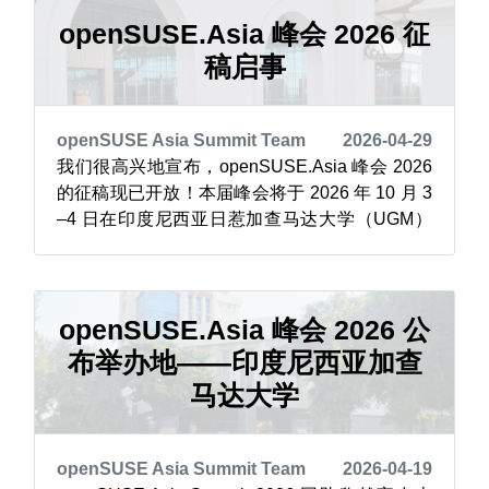
文化与贡献精神。 夺旗赛（Capture the Flag）
为峰会增添了实战...
openSUSE.Asia 峰会 2026 征
稿启事
openSUSE Asia Summit Team
2026-04-29
我们很高兴地宣布，openSUSE.Asia 峰会 2026
的征稿现已开放！本届峰会将于 2026 年 10 月 3
–4 日在印度尼西亚日惹加查马达大学（UGM）
职业学院的教学产业学习中心（TILC）举行。更
多详情请关注我们的官方渠道及新闻门户。
openSUSE.Asia 委员会诚邀各界演讲者分享您
对 openSUSE 及开源的知识、经...
openSUSE.Asia 峰会 2026 公
布举办地——印度尼西亚加查
马达大学
openSUSE Asia Summit Team
2026-04-19