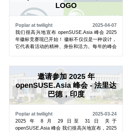
子邮件至 dde...
LOGO
Poplar at twilight
2025-04-07
我们很高兴地宣布 openSUSE.Asia 峰会 2025
年徽标竞赛现已开始！ 徽标不仅仅是一种设计，
它代表着活动的精神、身份和活力。每年的峰会
徽标都反映了主办国独特、多元和充满活力的社
区。 本次 openSUSE.Asia 峰会 2025 将在印度
法里达巴德举行，汇集亚洲各地的开源爱好者、
开发者和贡献者。我们诚邀有创意的头脑为今年
邀请参加 2025 年
的...
openSUSE.Asia 峰会 - 法里达
巴德，印度
Poplar at twilight
2025-03-24
2025 年 8 月 29 日至 31 日 关于
openSUSE.Asia 峰会 我们很高兴地宣布，2025