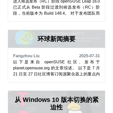
进入候选发布（RC）阶段 openSUSE Leap 16.0
已正式从 Beta 阶段过渡到候选发布（RC）阶
段，当前版本为 Build 148.4。 对于发布团队而
言，在秋季发布之前，最大的挑战在于源代码管
理——因为我们希望将 Tumbleweed 和 Leap
16.0 都从传统的 OBS 源代码管理系统迁移到
Git。这也需要为 ...
环球新闻摘要
Fangzhou Liu
2025-07-31
以下是来自 openSUSE 社区、发布于
planet.opensuse.org 的文章综述。 以下是 7 月
21 日至 27 日社区博客订阅源聚合器上的重点内
容精选。其中包括一些最新的博客文章，涉及
2025 年 openSUSE 大会、Tumbleweed 开发的
最新动态以及重要的安全见解。 以下是每篇帖子
的摘要和链接： ope...
从 Windows 10 版本切换的紧
迫性