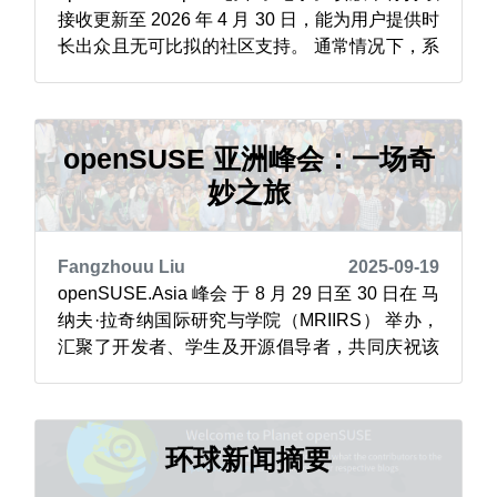
接收更新至 2026 年 4 月 30 日，能为用户提供时
长出众且无可比拟的社区支持。 通常情况下，系
统的生命周期为 12 个月，另加 6 个月的重叠期
以实现平稳升级；但为确保在 2025 年 10 月
Leap 16.0 发布后，仍能维持大家熟悉的 6 个月
重叠期，Leap 15....
openSUSE 亚洲峰会：一场奇
妙之旅
Fangzhouu Liu
2025-09-19
openSUSE.Asia 峰会 于 8 月 29 日至 30 日在 马
纳夫·拉奇纳国际研究与学院（MRIIRS） 举办，
汇聚了开发者、学生及开源倡导者，共同庆祝该
项目开展 20 周年。 为期两天的活动以一场开幕
式拉开帷幕，Satyakam Goswami 与本人（本篇
新闻稿件原文作者 Douglas DeMaio）发表了主
题演讲。Gosw...
环球新闻摘要