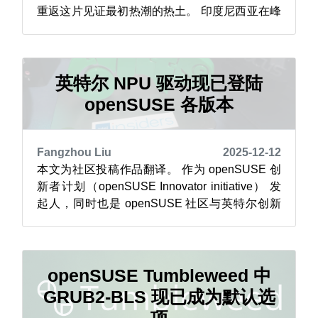
重返这片见证最初热潮的热土。 印度尼西亚在峰
会发展史上有着独特地位： 2016 年，印度尼西
亚于日惹举办首届 openSUSE 亚洲峰会 2019
年，峰会再度在巴厘岛成功举办，为社区呈上了
一场难忘的盛会 若想重温 2016 年日...
英特尔 NPU 驱动现已登陆
openSUSE 各版本
Fangzhou Liu
2025-12-12
本文为社区投稿作品翻译。 作为 openSUSE 创
新者计划（openSUSE Innovator initiative） 发
起人，同时也是 openSUSE 社区与英特尔创新
者社区成员，我始终致力于将前沿技术带到
openSUSE Linux 发行版的全系列版本。 随着神
经网络处理单元（NPU）设备的问世，在无需依
赖专用图形处理...
openSUSE Tumbleweed 中
GRUB2-BLS 现已成为默认选