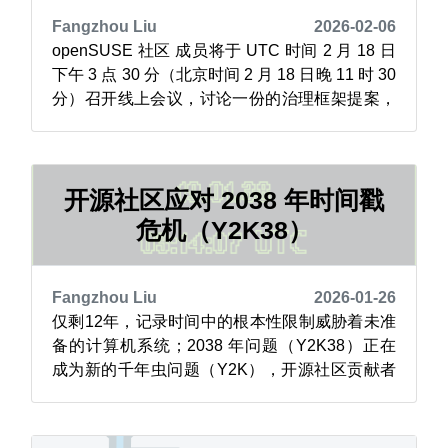
Fangzhou Liu
2026-02-06
openSUSE 社区 成员将于 UTC 时间 2 月 18 日
下午 3 点 30 分（北京时间 2 月 18 日晚 11 时 30
分）召开线上会议，讨论一份的治理框架提案，
旨在让项目社区内部的决策流程更清晰。 本次会
议可通过项目的 Jitsi 频道参与，会议召开前，项
目方已发布一份最新提案草案，其中概述了项目
在技术决策与社区决策管理模式...
开源社区应对 2038 年时间戳
危机（Y2K38）
Fangzhou Liu
2026-01-26
仅剩12年，记录时间中的根本性限制威胁着未准
备的计算机系统；2038 年问题（Y2K38）正在
成为新的千年虫问题（Y2K），开源社区贡献者
们正致力于创建可行的警告机制。 这种被称为错
误日期逻辑的问题，在计算机系统中比人们想象
的更为常见。openSUSE 正在通过早期测试、工