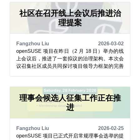
台，标志着开发向更透明、以软件包为中心的方
向转变。项目记录的架构决策包括：采用 Git ...
社区在召开线上会议后推进治
理提案
Fangzhou Liu
2026-03-02
openSUSE 项目在昨日（2 月 18 日）举办的线
上会议后，推进了一套拟议的治理架构。本次会
议召集社区成员共同探讨项目领导力框架的完善
方向。 此次会议成效显著，参会者审议了项目治
理机构的草案提案，其中包含技术指导委员会、
社区与营销委员会、基础设施团队代表以及理事
会。 该提案托管在 GitLab 平台，被设计为一份
理事会候选人征集工作正在推
动态文档，欢迎社区通...
进
Fangzhou Liu
2026-02-25
openSUSE 项目已正式开启常规理事会选举的提