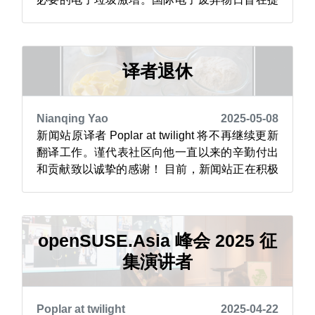
高人们对全球电子废弃物问题的认识，并推动负
责任的回收和处理。 openSUSE 的“升级至自由
（Upgrade to Freedom）”倡议鼓励人们延长设备
的使用寿命，而不是让它们变成电子垃圾。由...
译者退休
Nianqing Yao
2025-05-08
新闻站原译者 Poplar at twilight 将不再继续更新
翻译工作。谨代表社区向他一直以来的辛勤付出
和贡献致以诚挚的感谢！ 目前，新闻站正在积极
招募新的译者。对这一职位感兴趣的朋友，请直
接联系新闻站管理员 Nianqing Yao（又称
BearChild）。期待更多热心人士的加入，共同推
进 openSUSE 中文社区信息的交流传播...
openSUSE.Asia 峰会 2025 征
集演讲者
Poplar at twilight
2025-04-22