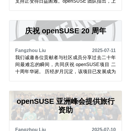
支持正变得日益困难。openSUSE 团队指出，上
游支持有限和维护资源不断缩减，是考虑终止 32
位ARM架构（ARMv6 和 ARMv7）支持的关键因
素。 包括 树莓派 1 代、Pi Zero、BeagleBone
等经典嵌入式设备...
庆祝 openSUSE 20 周年
Fangzhou Liu
2025-07-11
我们诚邀各位贡献者与社区成员分享过去二十年
间最难忘的瞬间，共同庆祝 openSUSE项目 二
十周年华诞。 历经岁月沉淀，该项目已发展成为
席卷全球的开源运动，为无数桌面系统、服务器
及开发环境提供强大支持。 为铭记这段辉煌历
程，我们正在全球范围内征集见证项目精神的照
片——无论是技术大会、编程马拉松、社区聚
openSUSE 亚洲峰会提供旅行
会、纪念品收藏，还是成员个人成长的重要...
资助
Fangzhou Liu
2025-07-10