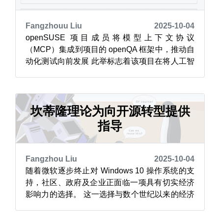
Fangzhouu Liu
2025-10-04
openSUSE 项目成员将模型上下文协议
（MCP）集成到项目的 openQA 框架中，推动自
动化测试向前发展 此举标志着该项目在将人工智
能融入其开源软件开发流程方面迈出了关键一
步。 “初始版本将包含三款 MCP 工具，后续会根
据用户反馈逐步扩展相关功能，”塞巴斯蒂安·里
德尔（Sebastian Riedel）在一篇宣布支持 MCP
坎蒂隆理论为向开源转型提供
的博...
指导
Fangzhou Liu
2025-10-04
随着微软逐步终止对 Windows 10 操作系统的支
持，社区、政府及企业正面临一项具有切实经济
影响力的选择。 这一选择与数个世纪以来的经济
现实息息相关。 18 世纪经济学家理查德·坎蒂隆
曾指出，当新货币流入经济体时，最先获益的是