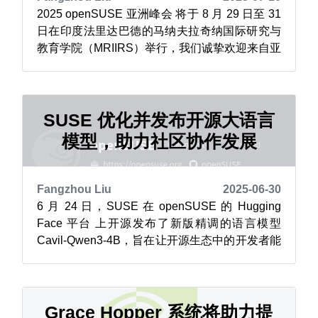
2025 openSUSE 亚洲峰会 将于 8 月 29 日至 31
日在印度法里达巴德的马纳夫拉奇纳国际研究与
教育学院（MRIIRS）举行，我们诚挚欢迎来自亚
洲乃至全球的社区成员踊跃参与。 为了让更多开
发者能够参与本次盛会，旅行资助计划（Travel
Support Program，TSP） 将为需要经济支持的
参会者提供协助。该计划由 G...
SUSE 优化并发布开源大语言
模型，助力社区协作发展
Fangzhou Liu
2025-06-30
6 月 24 日，SUSE 在 openSUSE 的 Hugging
Face 平台 上开源发布了新版精调的语言模型
Cavil-Qwen3-4B，旨在让开源生态中的开发者能
够更便捷地实现法律合规自动化。 该版本基于出
色的 Qwen3-4B 基础模型 构建，并采用 LoRA 适
配器（低秩自适应）技术，用于检测代码和文档
中与法律相关的文本（如...
Grace Hopper 系统将助力提