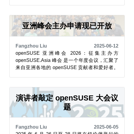
提供，拥有色彩丰富、友好的界面，包含多个精
心设计的挑战，例如“内核忍者”、“儿童变色龙趣
味挑战”、“终极 YaST 挑战”以及不断更新的
“openSUSE 专家”模式。该应用程序旨在用...
亚洲峰会主办申请现已开放
Fangzhou Liu
2025-06-12
openSUSE 亚洲峰会 2026：征集主办方
openSUSE.Asia 峰会 是一个年度会议，汇聚了
来自亚洲各地的 openSUSE 贡献者和爱好者。
它为面对面的合作、知识交流和社区建设提供了
一个宝贵的平台。该峰会主要聚焦于 openSUSE
发行版，探讨其在个人和企业环境中的应用，同
时也致力于推广更广泛的开源文化。 作为其在亚
演讲者敲定 openSUSE 大会议
洲推...
题
Fangzhou Liu
2025-06-05