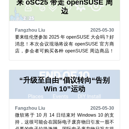
能运行的游戏。 与其屈服于厂家强制淘汰的做
来 oSC25 带走 openSUSE 周
法，不如安装某一版本...
边
Fangzhou Liu
2025-05-30
要来纽伦堡参加 2025 年 openSUSE 大会吗？好
消息！本次会议现场将设有 openSUSE 官方商
店，参会者可购买各种 openSUSE 周边商品！
商店提供的商品包括 Freewear.org 上
openSUSE 专区的热门产品。 本次将首发 100
到 125 件新品（主要为 T恤）呈现 Leap、
Tumbleweed、Slo...
“升级至自由”倡议转向“告别
Win 10”运动
Fangzhou Liu
2025-05-30
微软将于 10 月 14 日结束对 Windows 10 的支
持，这很可能会在国际电子废弃物日引发一股不
必要的电子垃圾激增。国际电子废弃物日旨在提