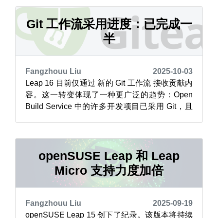
那些最接近货币来源的群体，而其他群体则会面
临成本上涨的压力。如今，专有软件的采购在很
Git 工作流采用进度：已完成一
大程度上印证了这一理论。供...
半
Fangzhouu Liu
2025-10-03
Leap 16 目前仅通过 新的 Git 工作流 接收贡献内
容。这一转变体现了一种更广泛的趋势：Open
Build Service 中的许多开发项目已采用 Git，且
每天都有新项目加入这一行列。 Tumbleweed 尚
未切换至新的 Git 工作流。openSUSE 发布团队
正在评估新的暂存环境，以确保其能有效扩展
——因为我们需要确保集成...
openSUSE Leap 和 Leap
Micro 支持力度加倍
Fangzhouu Liu
2025-09-19
openSUSE Leap 15 创下了纪录。该版本将持续