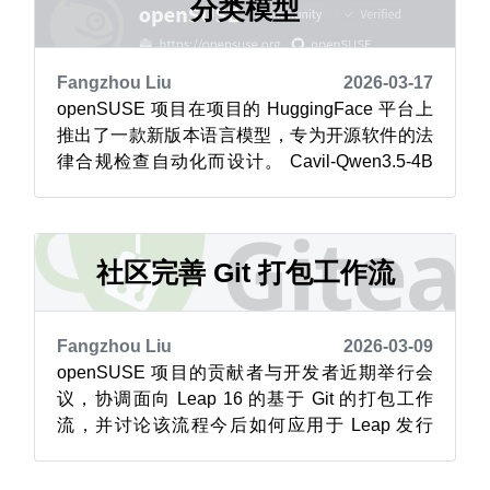
分类模型
Fangzhou Liu
2026-03-17
openSUSE 项目在项目的 HuggingFace 平台上
推出了一款新版本语言模型，专为开源软件的法
律合规检查自动化而设计。 Cavil-Qwen3.5-4B
模型是 Cavil 的最新迭代版本，该项目依托精心
整理的数据集，用于提升法律文本自动化分类能
力。此次更新凸显了社区驱动型开源人工智能日
益重要的作用。 该模型是基于阿里巴巴 Qw...
社区完善 Git 打包工作流
Fangzhou Liu
2026-03-09
openSUSE 项目的贡献者与开发者近期举行会
议，协调面向 Leap 16 的基于 Git 的打包工作
流，并讨论该流程今后如何应用于 Leap 发行
版，而滚动发行版 Tumbleweed 仍需做一些工作
才能完成过渡。 该工作流以 Gitea 作为界面平