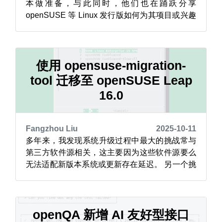
本做准备，与此同时，他们也在踊跃分享
openSUSE 等 Linux 发行版如何为其项目或兴趣
提供支持。 像 Leap 16 这样的版本可用于航空追
踪，这也是该发行版的多个应用场景之一。 一位
openSUSE 用户在 项目邮件列表 上写道：“我自
2018 年起就开始向 Flig...
使用 opensuse-migration-
tool 迁移至 openSUSE Leap
16.0
Fangzhou Liu
2025-10-11
多年来，我发现系统升级过程中最大的挑战常与
第三方软件源相关，这主要因为这些软件源要么
无法适配新版本系统或更新存在延迟。 另一个挑
战在于发行版软件源的频繁变更。例如，在 Leap
15.3 版本中，作为 “缩小 Leap 差距”计划的一部
分，我们移除了 ports 软件源，同时还引入了
SLE 更新软件源。 如今，在 Leap 16.0 版...
openQA 新增 AI 友好型接口