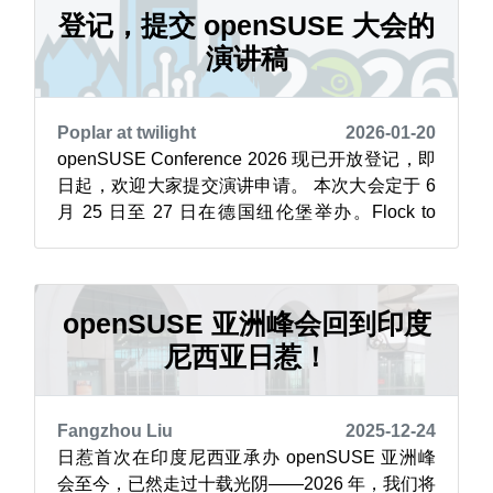
具链改进和社区协作，积极识别并修复此类问
登记，提交 openSUSE 大会的
题，以确保软件系统在 203...
演讲稿
Poplar at twilight
2026-01-20
openSUSE Conference 2026 现已开放登记，即
日起，欢迎大家提交演讲申请。 本次大会定于 6
月 25 日至 27 日在德国纽伦堡举办。Flock to
Fedora（Fedora 项目大会） 将于 6 月 14 日至
16 日在捷克共和国布拉格召开，紧接着，
DevConf.CZ 将于 6 月 18 日至 19 日在捷克...
openSUSE 亚洲峰会回到印度
尼西亚日惹！
Fangzhou Liu
2025-12-24
日惹首次在印度尼西亚承办 openSUSE 亚洲峰
会至今，已然走过十载光阴——2026 年，我们将