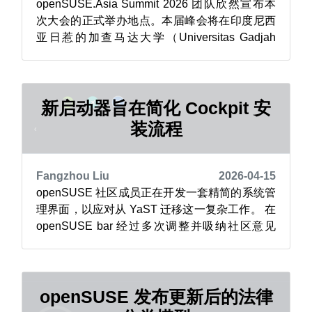
openSUSE.Asia Summit 2026 团队欣然宣布本
次大会的正式举办地点。本届峰会将在印度尼西
亚日惹的加查马达大学（Universitas Gadjah
Mada，UGM）举行。 活动将在该校职业学院的
教学产业学习中心（Teaching Industry Learning
Center，TILC）举办。这是一座现代化设施，旨
在...
新启动器旨在简化 Cockpit 安
装流程
Fangzhou Liu
2026-04-15
openSUSE 社区成员正在开发一套精简的系统管
理界面，以应对从 YaST 迁移这一复杂工作。 在
openSUSE bar 经过多次调整并吸纳社区意见
后，成员们基于现有工具，为 openSUSE 用户
推出了一款启动器。它提供基于网页的系统管理
界面，让从传统 YaST 配置工具切换过来的用户
更容易上手。 这款 cockpit-clien...
openSUSE 发布更新后的法律