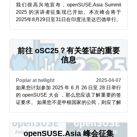
我们很高兴地宣布，openSUSE.Asia Summit
2025 的演讲者征集现已开始。本次峰会将于
2025年8月29日至31日在印度法里达巴德举行。
这是一个与 openSUSE 社区分享您的专业知
识、想法和经验的绝佳机会。 我们正在寻找对
openSUSE 和开源技术充满热情的演讲者。
openSUSE 亚洲委员会鼓励来自不同背景的人
前往 oSC25？有关签证的重要
提...
信息
Poplar at twilight
2025-04-07
如果您计划参加 2025 年 6 月 26 日至 28 日举行
的 openSUSE 大会 ，那么您应该了解重要的签
证要求。 如果您不是申根国家的公民，则应了解
进入德国的签证要求和豁免情况。有些与会者可
能还需要一份正式邀请函，说明访问的性质。联
邦外交部网站按字母顺序列出了需要邀请函的国
家名单。如果您需要此类邀请函，请尽快发送电
openSUSE.Asia 峰会征集