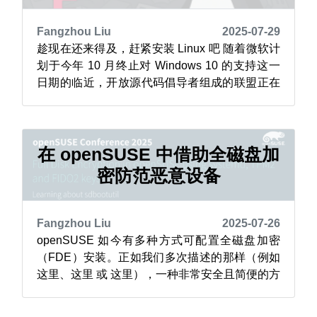
Fangzhou Liu
2025-07-29
趁现在还来得及，赶紧安装 Linux 吧 随着微软计
划于今年 10 月终止对 Windows 10 的支持这一
日期的临近，开放源代码倡导者组成的联盟正在
不断扩大，openSUSE 项目 便是其中一员，该
联盟正力劝微软用户安装 Linux 操作系统，而传
达这一信息的紧迫性也日益加剧。 IT 行业 的一
些人士表示，多达 50% 的设备仍在使用...
在 openSUSE 中借助全磁盘加
密防范恶意设备
Fangzhou Liu
2025-07-26
openSUSE 如今有多种方式可配置全磁盘加密
（FDE）安装。正如我们多次描述的那样（例如
这里、这里 或 这里），一种非常安全且简便的方
法（通过 YaST2）是借助用户空间工具来实现。
该解决方案基于 systemd 工具集，如 systemd-