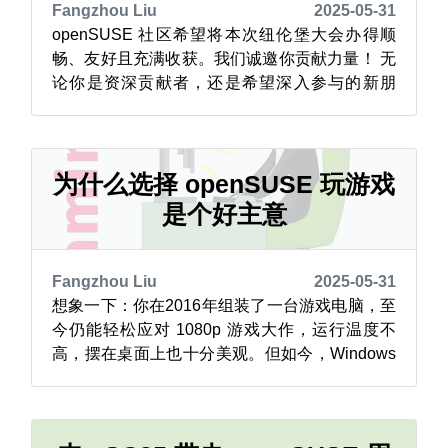
Fangzhou Liu
2025-05-31
openSUSE 社区希望将本次纽伦堡大会办得顺
畅、友好且充满收获。我们诚邀你贡献力量！ 无
论你是资深贡献者，还是希望深入参与的新朋
友，都可以通过多种方式支持大会，确保所有人
享受这段时光。 我们需要志愿者协助以下工作：
🟢 注册台 / 接待处 成为参会者见到的第一张友善
面孔！协助接待、分发参会证和周边礼品，并解
为什么选择 openSUSE 玩游戏
答关于会场和日程的基本问题。...
是个好主意
Fangzhou Liu
2025-05-31
想象一下：你在2016年组装了一台游戏电脑，至
今仍能轻松应对 1080p 游戏大作，运行温度不
高，摆在桌面上也十分美观。但如今，Windows
10 的生命周期即将结束，而升级意味着更高的硬
件要求和不菲的成本。或许要换新的主板、新的
CPU，大概要上千的 💰 就为了继续玩你原本就